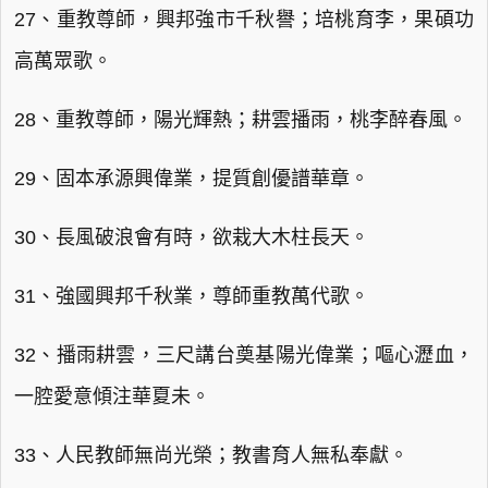
27、重教尊師，興邦強市千秋譽；培桃育李，果碩功
高萬眾歌。
28、重教尊師，陽光輝熱；耕雲播雨，桃李醉春風。
29、固本承源興偉業，提質創優譜華章。
30、長風破浪會有時，欲栽大木柱長天。
31、強國興邦千秋業，尊師重教萬代歌。
32、播雨耕雲，三尺講台奠基陽光偉業；嘔心瀝血，
一腔愛意傾注華夏未。
33、人民教師無尚光榮；教書育人無私奉獻。