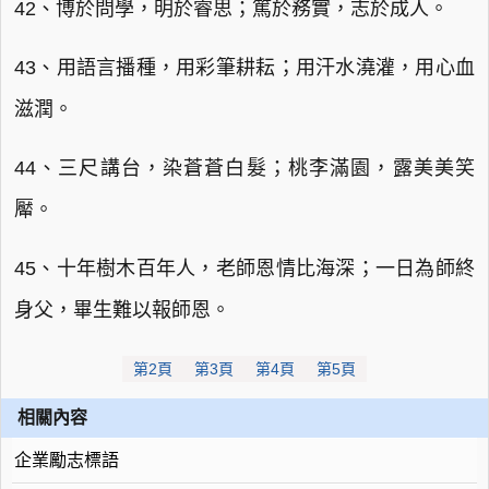
42、博於問學，明於睿思；篤於務實，志於成人。
43、用語言播種，用彩筆耕耘；用汗水澆灌，用心血
滋潤。
44、三尺講台，染蒼蒼白髮；桃李滿園，露美美笑
厴。
45、十年樹木百年人，老師恩情比海深；一日為師終
身父，畢生難以報師恩。
第2頁
第3頁
第4頁
第5頁
相關內容
企業勵志標語