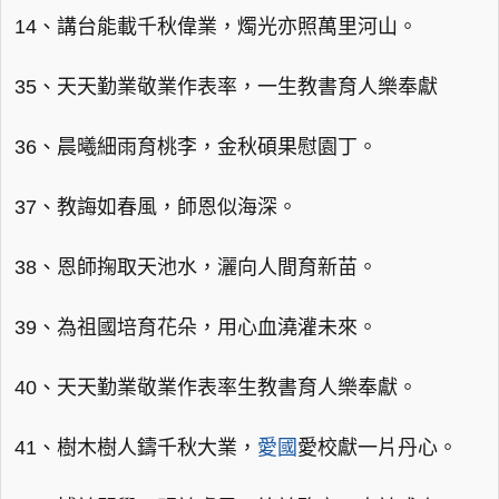
14、講台能載千秋偉業，燭光亦照萬里河山。
35、天天勤業敬業作表率，一生教書育人樂奉獻
36、晨曦細雨育桃李，金秋碩果慰園丁。
37、教誨如春風，師恩似海深。
38、恩師掬取天池水，灑向人間育新苗。
39、為祖國培育花朵，用心血澆灌未來。
40、天天勤業敬業作表率生教書育人樂奉獻。
41、樹木樹人鑄千秋大業，
愛國
愛校獻一片丹心。