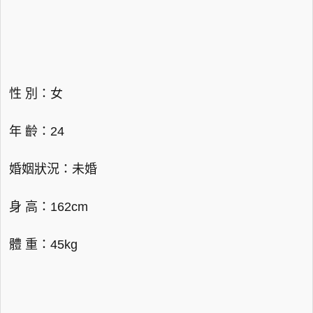
性 別：女
年 齡：24
婚姻狀況：未婚
身 高：162cm
體 重：45kg