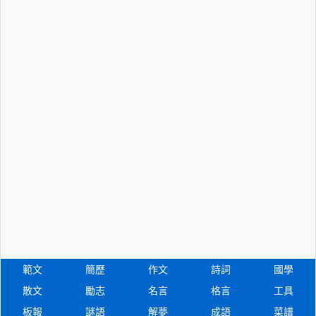
範文
簡歷
作文
詩詞
國學
散文
勵志
名言
格言
工具
板報
謎語
解夢
成語
菜譜