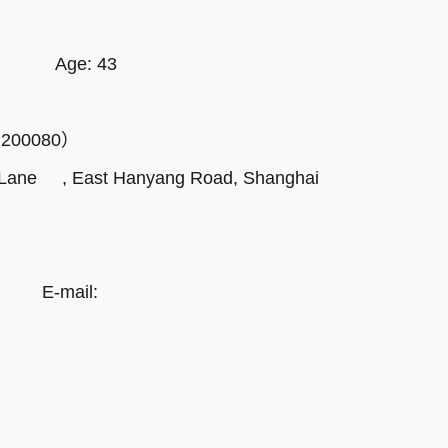
3
e Age: 43
00080）
ane , East Hanyang Road, Shanghai
l
e: E-mail: