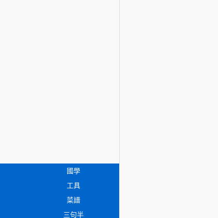
國學
工具
菜譜
三句半