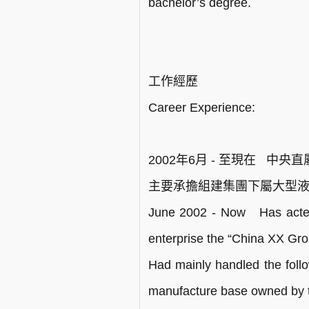
bachelor’s degree.
工作經歷
Career Experience:
2002年6月 - 至現在 
主要承擔組建集團下屬大型
June 2002 - Now Has acted
enterprise the “China XX Gro
Had mainly handled the follo
manufacture base owned by 