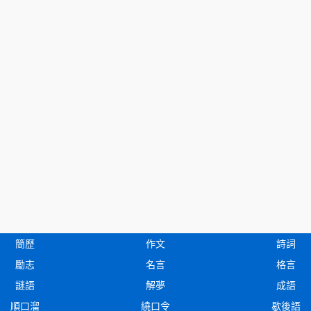
簡歷
作文
詩詞
勵志
名言
格言
謎語
解夢
成語
順口溜
繞口令
歇後語