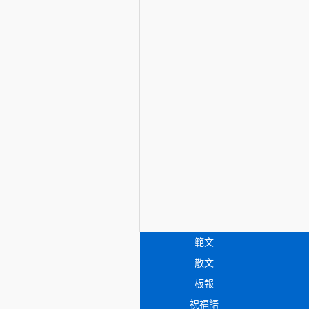
範文
散文
板報
祝福語