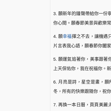
3. 願新年的鐘聲帶給你一
你心間。願春節美景與歡樂常
4. 願
幸福
揮之不去，讓機遇
片言表我心語，願春節你闔家
5. 願運氣追著你，美事跟著
上天保佑你，我在祝福你。新
6. 月亮是詩，星空是畫，
冬，所有的快樂跟隨你，祝你
7. 再換一本日曆，頁頁美麗