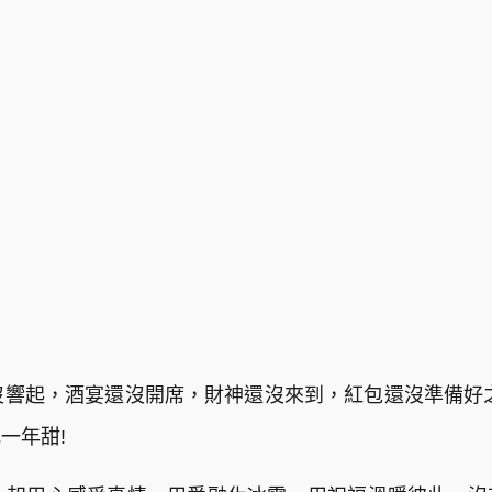
還沒響起，酒宴還沒開席，財神還沒來到，紅包還沒準備好
一年甜!