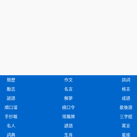
簡歷
作文
詩詞
勵志
名言
格言
謎語
解夢
成語
順口溜
繞口令
歇後語
手抄報
塔羅牌
三字經
名人
諺語
寓言
詞典
生肖
星座