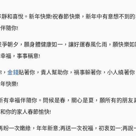
份寧靜和喜悅。新年快樂!祝春節快樂，新年中有意想不到
伴隨你!
只爭朝夕，願身體健康如一，讓好運春風化雨，願快樂如
幸福，事事稱意!
你，
金錢
貼著你，貴人幫助你，禍事躲著你，小人繞著你
年快樂!
願所有幸福伴隨你。問候是春，關心是夏，願所有的朋
和你的家人春節愉快!
;再盼一次嫩綠，年年新意;再送一次祝福，初衷如一;再