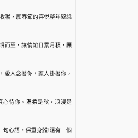
的收穫，願春節的喜悅整年縈繞
期而至，讓情誼日累月積，願
，愛人念著你，家人掛著你，
友真心待你。溫柔是秋，浪漫是
說一句心語，保重身體!還有一個