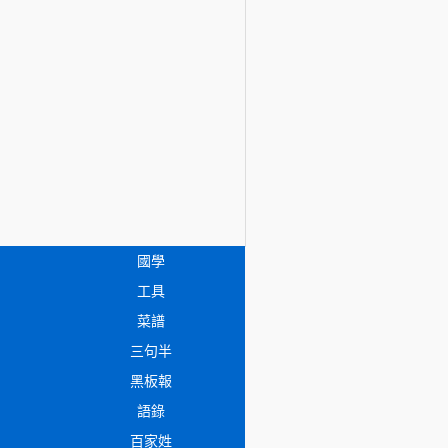
國學
工具
菜譜
三句半
黑板報
語錄
百家姓