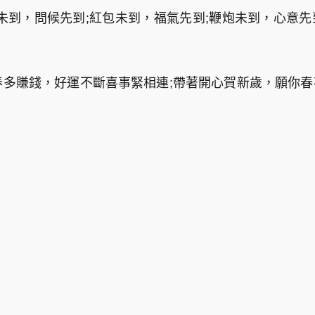
家人未到，問候先到;紅包未到，福氣先到;鞭炮未到，心意
。
新春多賺錢，好運不斷喜事緊相連;帶著開心賀新歲，願你