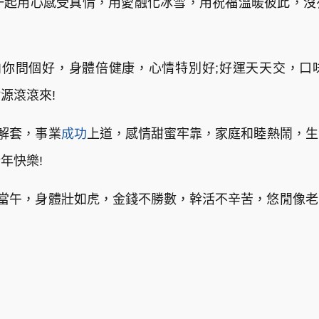
們一起用心感受真情，用愛融化冰雪，用祝福溫暖彼此，
前向你問個好，身體倍健康，心情特別好;好運天天交，
源滾滾來!
鬆解套，事業
成功
上道，感情甜蜜牢靠，家庭和睦熱鬧，生
年快樂!
業正當午，身體壯如虎，金錢不勝數，幹活不辛苦，悠閒像