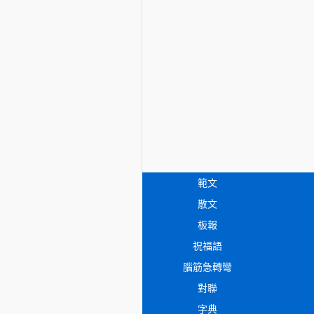
範文
散文
板報
祝福語
腦筋急轉彎
對聯
字典