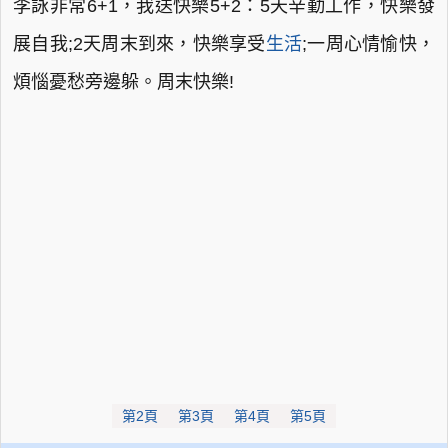
李詠非常6+1，我送快樂5+2：5天辛勤工作，快樂發
展自我;2天周末到來，快樂享受
生活
;一周心情愉快，
煩惱憂愁旁邊躲。周末快樂!
第2頁
第3頁
第4頁
第5頁