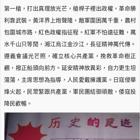
第一槍，打出真理放光芒，槍桿子裡出政權，革命勝
利靠武裝。黃洋界上炮聲隆，敵軍圍困萬千重，農村
包圍城市路，紅色政權指征程。紅軍不怕遠征難，萬
水千山只等閒，湘江烏江金沙江，長征精神萬代傳。
遵義會議光芒照，確立核心共產黨，挽救革命樹正
觀，撥正船頭向前方。延安精神放異彩，自力更生坦
蕩蕩，主席思想為指導，人民愛戴擁護黨。日寇侵華
烽火起，民眾緊跟共產黨，軍民團結御頑敵，倭寇投
降民歡暢。