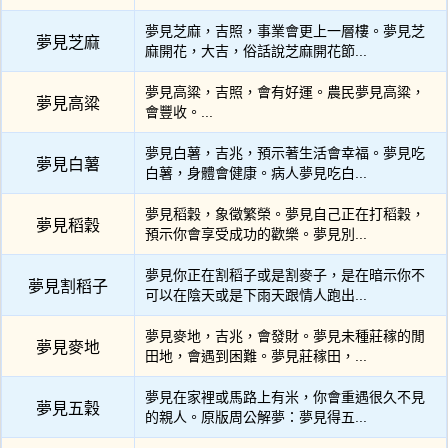
夢見芝麻，吉照，事業會更上一層樓。夢見芝
夢見芝麻
麻開花，大吉，俗話說芝麻開花節...
夢見高粱，吉照，會有好運。農民夢見高粱，
夢見高粱
會豐收。...
夢見白薯，吉兆，預示著生活會幸福。夢見吃
夢見白薯
白薯，身體會健康。病人夢見吃白...
夢見稻穀，象徵繁榮。夢見自己正在打稻穀，
夢見稻穀
預示你會享受成功的歡樂。夢見別...
夢見你正在割稻子或是割麥子，是在暗示你不
夢見割稻子
可以在陰天或是下雨天跟情人跑出...
夢見麥地，吉兆，會發財。夢見未種莊稼的閒
夢見麥地
田地，會遇到困難。夢見莊稼田，...
夢見在家裡或馬路上有米，你會重遇很久不見
夢見五穀
的親人。原版周公解夢：夢見得五...