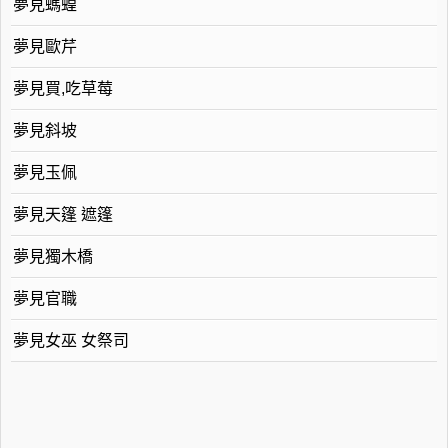
夢見螞蝗
夢見歐芹
夢見買,吃草莓
夢見斜坡
夢見玉佩
夢見天篷 遮篷
夢見獨木橋
夢見官職
夢見女巫 女祭司