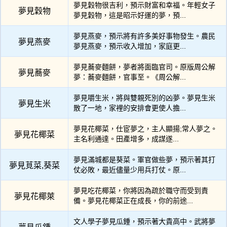
夢見穀物很吉利，預示財富和幸福。年輕女子
夢見穀物
夢見穀物，這是昭示好運的夢，預...
夢見燕麥，預示將有許多美好事物發生。農民
夢見燕麥
夢見燕麥，預示收入增加，家庭更...
夢見蕎麥麵餅，夢者將面臨官司。原版周公解
夢見蕎麥
夢：蕎麥麵餅，官事至。《周公解...
夢見嚼生米，將與雙親死別的凶夢。夢見生米
夢見生米
散了一地，家裡的安排會更使人擔...
夢見花椰菜，仕宦夢之，主人顯揚;常人夢之。
夢見花椰菜
主名利通達。田產增多，成謀遂...
夢見滿城都是葵菜。軍官做些夢，預示著其打
夢見莧菜,葵菜
仗必敗，最近儘量少用兵打仗。原...
夢見吃花椰菜，你將因為疏於職守而受到責
夢見花椰萊
備。夢見花椰菜正在成長，你的前途...
文人學子夢見瓜鍾，預示著大貴高中。武將夢