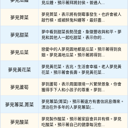
夢見瓜鍾
見瓜鍾，預示著拜將封侯。普通人...
夢見薺菜，表示將有倒霉事發生。也許會被人
夢見薺菜
敲竹槓，或被醉鬼糾纏等，最好盡...
夢中看到甜菜長勢茂盛，象徵豐收與和平。夢
夢見甜菜
見和其他人一起吃甜菜，表示你的...
戀愛中的人夢見園地都是瓜菜，預示著得到良
夢見瓜菜
姻。夢見滿地瓜菜，預示著將得到...
夢見黃花菜，吉兆，生活會幸福。老人夢見黃
夢見黃花菜
花菜，預示著會長壽。夢見黃花菜...
夢到蘆筍，表示周圍環境一片繁榮景象，你會
夢見蘆筍
獲得手下人和小孩子的尊重。夢到...
夢見蓴菜(菁菜)，預示著遠方有書信訊息傳來。
夢見蓴菜,菁菜
漂泊在外多年的人夢見蓴菜(...
夢見製作酸菜，預示著家庭會井井有條。夢見
夢見酸菜
吃酸菜，預示著自己的健康每況愈...