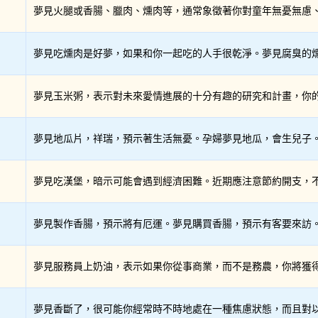
夢見火腿或香腸、臘肉、燻肉等，通常象徵著你對童年無憂無慮、簡
夢見吃燻肉是好夢，如果和你一起吃的人手很乾淨。夢見腐臭的燻肉
夢見玉米粥，表示對未來愛情進展的十分有趣的研究和計畫，你的愉
夢見地瓜片，祥瑞，預示著生活無憂。孕婦夢見地瓜，會生兒子。.
夢見吃漢堡，暗示可能會遇到經濟困難。近期應注意節約開支，不要
夢見製作香腸，預示將有厄運。夢見購買香腸，預示有客要來訪。男
夢見服務員上奶油，表示如果你從事商業，而不是務農，你將獲得財
夢見香斷了，很可能你經常時不時地處在一種焦慮狀態，而且對以前