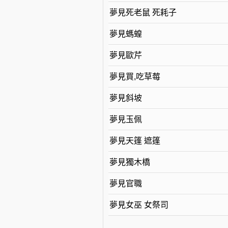
夢見死老鼠 死耗子
夢見螞蝗
夢見歐芹
夢見買,吃草莓
夢見斜坡
夢見玉佩
夢見天篷 遮篷
夢見獨木橋
夢見官職
夢見女巫 女祭司