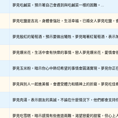
夢見吃鹹菜，預示著自己會遇到與吃鹹菜一樣的困難。...
夢見吃鹽是吉兆，身體會強壯，生活幸福。已婚女人夢見吃鹽，會生
夢見殷紅的葡萄酒，預示要做出犧牲。夢見喝著紅葡萄酒，表示某個
夢見爆米花，生活中會有快樂的事情。戀人夢見爆米花，愛情會很甜
夢見玉米粉，暗示你心中熱切希望的事情會圓滿實現。夢見你正在吃
夢見與別人一起進美餐，會遭受體力和精神上的折磨。夢見吃佳肴，
夢見肉湯，表示朋友的真誠。不論在什麼情況下，他們都會支持你。
夢見吃雪糕，暗示感情有些進退兩難。渴望戀愛的甜蜜，但心上人卻