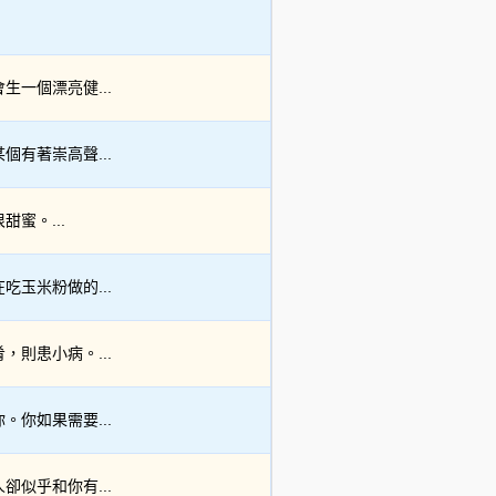
一個漂亮健...
有著崇高聲...
蜜。...
玉米粉做的...
則患小病。...
你如果需要...
似乎和你有...