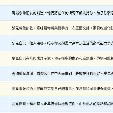
清湯象徵朋友的誠懇。他們將在任何情況下都支持你。給予你緊急救
夢見威化餅乾，意味著你將與對手有一次正面交鋒。夢見吃威化餅乾
夢見自己一個人用餐，暗示你必須常常為解決生活的必需品而努力工
夢見自己在吃肉末洋芋泥，預示很多的傷心和麻煩事。你很可能被形
黃油細膩潤滑，象徵著工作中面面俱到，是被提升的吉兆。夢見黃油
夢見喝茅台酒，提醒你克制自己的脾氣，並注意和同事搞好關係，自
夢見糖漿，預示有人正準備愉快地款待你，由於此人的接納和認可，