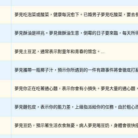
夢見吃泡菜或酸菜，健康每況愈下。已婚男子夢見吃酸菜，要去參加
夢見酥油是祥兆。夢見做酥油生意，倒霉的日子要來臨，每天所得剛
夢見土豆泥，通常表示對童年和青春的懷念。...
夢見攜帶一瓶椰子汁，預示你所遇到的一件有趣事件將會徹底打亂和
夢見你正在吃著通心麵，表示你會有小損失。夢見大量的通心麵，意
夢見麵包皮，表示你的能力差，上級指派給你的任務，由於粗心而弄
夢見豆奶，預示著生活衣食無憂。病人夢見喝豆奶，身體會很快痊癒