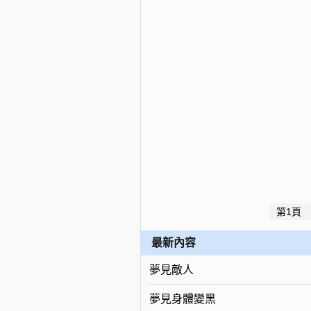
第1頁
最新內容
夢見敵人
夢見身體變黑