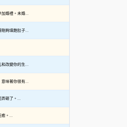
婚禮。未婚...
夠填飽肚子...
改變你的生...
味著你很有...
砸了。...
。...