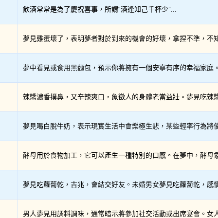
飲酒常常是為了慶祝喜事，所謂“酒逢知己千杯少”...
夢見雞蛋壞了，表明夢者對於到來的機會的好壞，拿捏不準，不知道
夢中看見或食用黑麵包，預示你將擁有一個安寧有序的幸福家庭。.
辣醬濃香撲鼻，又辛辣爽口，象徵人的身體老當益壯。夢見吃辣醬，
夢見喝白脫牛奶，表示現實生活中會樂極生悲，某些輕率行為將使你
酵母用於食物加工，它可以產生一種特別的口感。在夢中，酵母象徵
夢見吃蘿蔔乾，吉兆，會結交好友。未婚男女夢見吃蘿蔔乾，感情會
男人夢見用調料調味，通常暗示將參加社交活動或出席宴會。女人夢