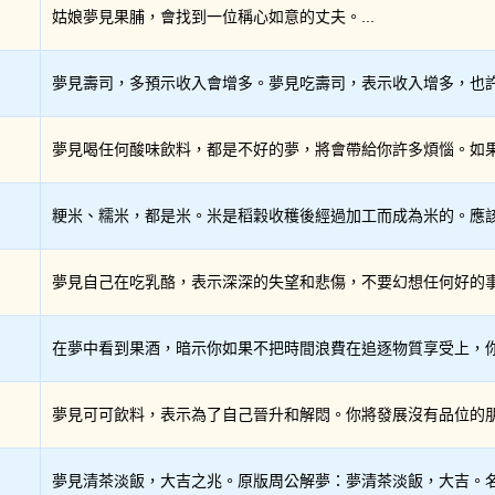
姑娘夢見果脯，會找到一位稱心如意的丈夫。...
夢見壽司，多預示收入會增多。夢見吃壽司，表示收入增多，也許會
夢見喝任何酸味飲料，都是不好的夢，將會帶給你許多煩惱。如果一
粳米、糯米，都是米。米是稻穀收穫後經過加工而成為米的。應該說
夢見自己在吃乳酪，表示深深的失望和悲傷，不要幻想任何好的事情
在夢中看到果酒，暗示你如果不把時間浪費在追逐物質享受上，你會
夢見可可飲料，表示為了自己晉升和解悶。你將發展沒有品位的朋友
夢見清茶淡飯，大吉之兆。原版周公解夢：夢清茶淡飯，大吉。名利