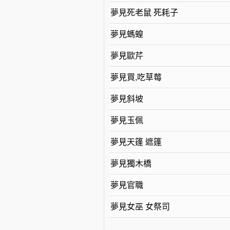
夢見死老鼠 死耗子
夢見螞蝗
夢見歐芹
夢見買,吃草莓
夢見斜坡
夢見玉佩
夢見天篷 遮篷
夢見獨木橋
夢見官職
夢見女巫 女祭司