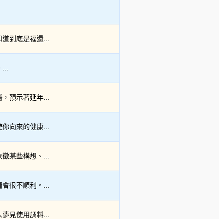
到底是福還...
..
預示著延年...
向來的健康...
某些構想、...
很不順利。...
見使用調料...