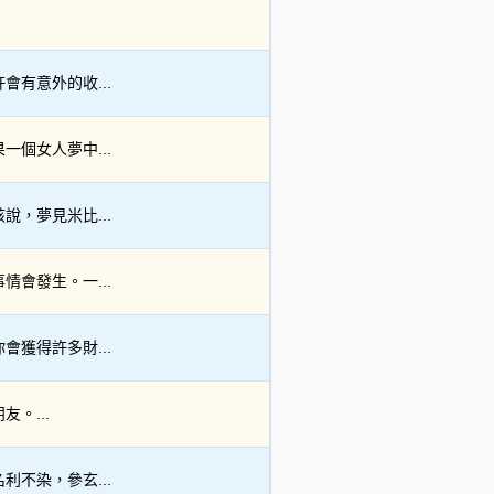
有意外的收...
個女人夢中...
，夢見米比...
會發生。一...
獲得許多財...
。...
不染，參玄...