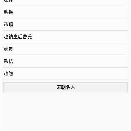
趙擴
趙頊
趙禎皇后曹氏
趙炅
趙佶
趙煦
宋朝名人