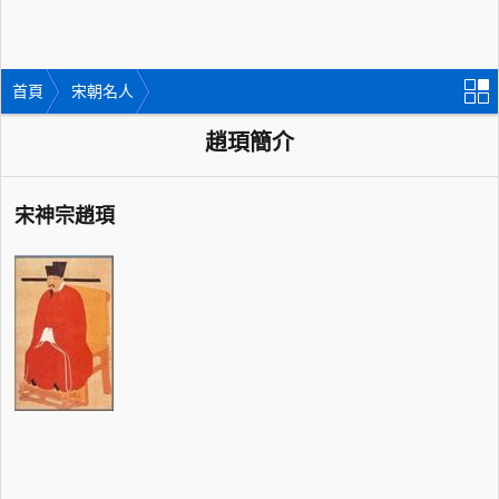
首頁
宋朝名人
趙頊簡介
宋神宗趙頊