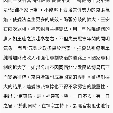
因而王安石當面批評他“剛健不足”，稱他的作為不過
是“紙鋪孫家所為”，不能壓下豪強兼併勢力的囂張氣
焰，使變法產生更多的成效。隨著分歧的擴大，王安
石兩次罷相，神宗親自主持變法，用一些唯唯諾諾的
庸人如王珪之流趨奉左右，不但失去熙寧年間的開明
氣象，而且“元豐之政多異於熙寧”，把變法引導到單
純增加財政收入和強化專制統治的道路上。國家專利
制度擴大了，如部分川茶因同西北少數民族博易馬匹
而變為征榷，京東冶鐵也成為國家的專利。征榷制擴
大的結果，連變怯派章惇也不得不承認它的嚴重性，
指出：“京東鐵、馬，福建茶、鹽，一日不去，有一日
之害。”於此同時，在神宗主持下，對職官制度也進行