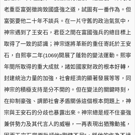
老重臣富弼徵詢致國盛強之道，試圖有一番作為。但
富弼要他二十年不談兵。在一片守舊的政治氣氛中，
神宗遇到了王安石，君臣之間在富國強兵的總目標上
取得了一致的認識；神宗遂將革新的重任寄託於王安
石，自熙寧二年(1069)開展了蓬勃的變法運動。熙寧
年間所取得的重大成就，諸如國家財政的根本好轉，
封建統治力量的加強，社會經濟的顯著發展等等，同
神宗的積極支持是分不開的。但在變法的關鍵時刻，
在抑制豪強、調節社會矛盾關係這個根本問題上，神
宗與王安石的分歧也暴露出來。神宗總是經不住豪強
兼併勢力及其代言人的威嚇，一再表現出猶豫動搖，