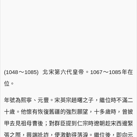
(1048～1085) 北宋第六代皇帝。1067～1085年在
位。
年號為熙寧、元豐。宋英宗趙曙之子，繼位時不滿二
十歲。他懷有恢復舊疆的強烈願望，十多歲時，曾披
甲去見祖母曹後；對群臣提到仁宗時遼朝趁宋西邊緊
張之際，興端訛詐，便激動得落淚。繼位後，即向元