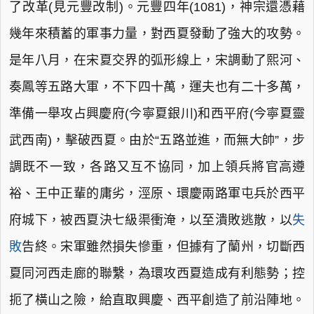
了改革(見元豐改制)。元豐四年(1081)，神宗還憑藉
幾年來積蓄的軍事力量，對西夏發動了強大的攻勢。
是年八月，在宋夏交界的弧形線上，宋調動了熙河、
奏鳳等五路大軍，不下四十萬，運夫也有二十多萬，
準備一舉攻占興慶府(今寧夏銀川)和西平府(今寧夏靈
武西南)，擊破西夏。由於“五路並進，而無大帥”，步
調既不一致，各路又互不協同，加上領兵將官高遵
裕、王中正輩的庸劣，涇原、環慶兩路軍屯兵於西平
府城下，被西夏決七級渠衝淹，以至潰敗逃散，以
失
敗
告終。宋軍雖然損失慘重，但據有了蘭州，切斷西
夏同河西走廊的聯繫，為環攻西夏造成有利態勢；控
扼了橫山之險，給直取興慶、西平創造了前沿陣地。