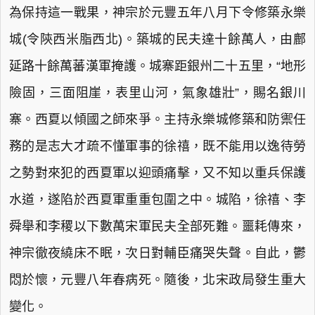
為保持這一戰果，神宗於元豐五年八月下令修築永樂
城(令陝西米脂西北)。築城的民夫達十餘萬人，由鄜
延路十餘萬蕃漢軍掩護。城寨距銀州二十五里，“地形
險固，三面阻崖，表里山河，氣象雄壯”，賜名銀川
寨。西夏以傾國之師來爭。主持永樂城修築和防禦任
務的是志大才疏不懂軍事的徐禧，既不能用以逸待勞
之勢對來犯的西夏軍以迎頭痛擊，又不知以重兵保護
水道，遂陷於西夏軍重重包圍之中。城陷，徐禧、李
舜舉和李稷以下數萬宋軍民夫全部死難。噩耗傳來，
神宗徹夜繞床不眠，次日對輔臣痛哭失聲。自此，鬱
悶於懷，元豐八年春病死。隨後，北宋政局發生重大
變化。