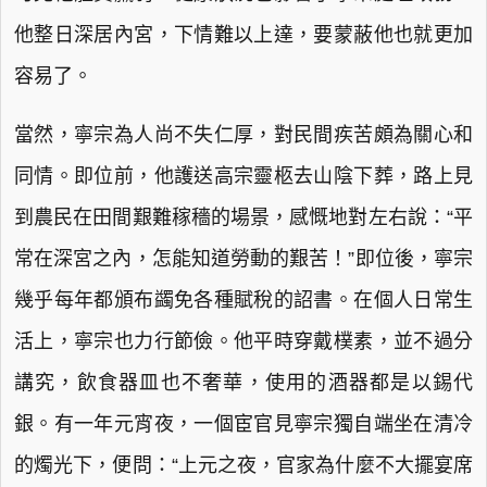
他整日深居內宮，下情難以上達，要蒙蔽他也就更加
容易了。
當然，寧宗為人尚不失仁厚，對民間疾苦頗為關心和
同情。即位前，他護送高宗靈柩去山陰下葬，路上見
到農民在田間艱難稼穡的場景，感慨地對左右說：“平
常在深宮之內，怎能知道勞動的艱苦！”即位後，寧宗
幾乎每年都頒布蠲免各種賦稅的詔書。在個人日常生
活上，寧宗也力行節儉。他平時穿戴樸素，並不過分
講究，飲食器皿也不奢華，使用的酒器都是以錫代
銀。有一年元宵夜，一個宦官見寧宗獨自端坐在清冷
的燭光下，便問：“上元之夜，官家為什麼不大擺宴席