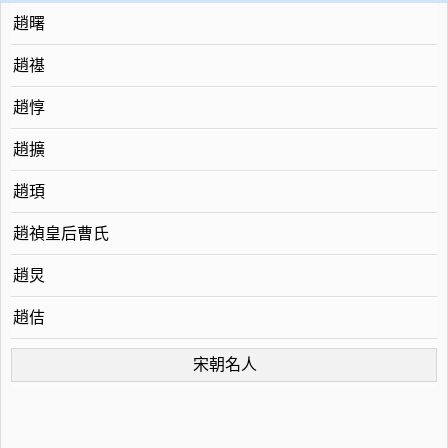
趙曙
趙禥
趙惇
趙擴
趙頊
趙禎皇后曹氏
趙炅
趙佶
宋朝名人