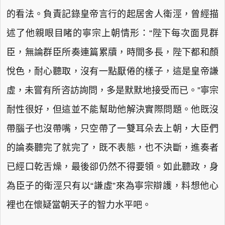
的看法。負責記錄皇帝言行的起居舍人衛涇，曾經描
述了他親眼目睹的寧宗上朝情形：“陛下每次面見群
臣，無論群臣所奏連篇累牘，時間多長，陛下都和顏
悅色，耐心聽取，沒有一點厭倦的樣子，這是皇帝謙
虛，未嘗有所咨訪詢問，多是默默地接受而已。”寧宗
耐性很好，但這並不能幫助他解決實際問題。他既沒
帶腦子也沒帶嘴，只空帶了一雙耳朵去上朝，大臣們
的論奏聽完了就完了，既不表態，也不決斷，進奏者
已經口乾舌燥，最後卻仍然不得要領。如此聽政，身
為臣子的衛涇只有以“謙虛”來為寧宗辯護，料想他心
裡也在懷疑當朝天子的智力水平吧。