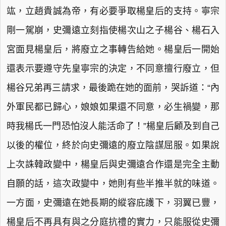
竑，立趙貴誠為帝，有必要爭取楊皇后的支持。寧宗
剛一駕崩，史彌遠立刻指使楊次山之子楊谷、楊石入
宮面見楊皇后，將廢立之事轉告給她。楊皇后一開始
還表示要遵守先皇寧宗的決定，不同意擅行廢立，但
楊谷兄弟再三請求，最後跪在她的面前，哭訴道：“內
外軍民都已歸心，娘娘如果還不同意，必生禍變，那
時我楊氏一門恐怕沒人能活命了！”楊皇后顧及到自己
以後的權位，終於向史彌遠的廢立陰謀屈服。如果說
上次誅韓政變中，楊皇后與史彌遠合作還是完全主動
自願的話，這次政變中，她則有些半推半就的味道。
一方面，史彌遠在她長期的縱容庇護下，羽翼已豐，
楊皇后不再具有與之分庭抗禮的實力，只能服從史彌