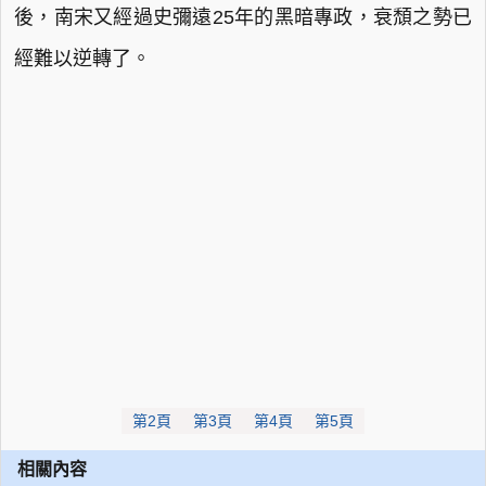
後，南宋又經過史彌遠25年的黑暗專政，衰頹之勢已
經難以逆轉了。
第2頁
第3頁
第4頁
第5頁
相關內容