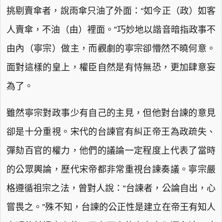
挑剔賣傘者，說雨傘只油了外面：“如今正（政）如客
人賣傘，不油（由）裡面。”巧妙地以諧音暗指政事不
由內（寧宗）做主，而觀劇的寧宗卻懵然不曉何意。
面對這樣的皇上，權臣自然是有恃無恐，更加肆意妄
為了。
雖然寧宗對政事少有自己的主見，但他對台諫的意見
卻是十分重視。宋代的台諫官有糾正帝王為政疏失、
彈劾百官的權力，他們的議論一定程度上代表了當時
的公眾輿論，歷代宋帝都非常重視台諫奏議。寧宗嚴
格遵循祖宗之法，曾對人說：“台諫者，公論自出，心
嘗畏之。”殊不知，台諫的公正性是建立在帝王有知人