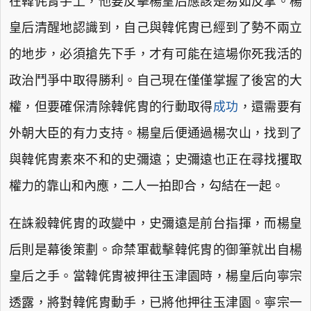
在韓侂胄手上，他要反擊楊皇后應該是易如反掌。楊
皇后清醒地認識到，自己與韓侂胄已經到了勢不兩立
的地步，必須搶先下手，才有可能在這場你死我活的
政治鬥爭中取得勝利。自己現在僅僅掌握了後宮的大
權，但要確保清除韓侂胄的行動取得
成功
，還需要有
外朝大臣的有力支持。楊皇后便通過楊次山，找到了
與韓侂胄素來不和的史彌遠；史彌遠也正在尋找攫取
權力的靠山和內應，二人一拍即合，勾結在一起。
在誅殺韓侂胄的政變中，史彌遠是前台指揮，而楊皇
后則是幕後策劃。命禁軍截擊韓侂胄的御筆就出自楊
皇后之手。當韓侂胄被押往玉津園時，楊皇后向寧宗
透露，將對韓侂胄動手，已將他押往玉津園。寧宗一