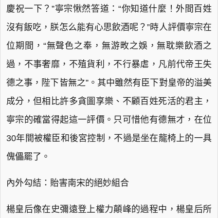
慶祝一下？”寧宗愀然答道：“你知道什麼！外間百姓
沒有飯吃，朕怎么能有心思飲酒呢？”時人評價寧宗在
位期間，“無聲色之奉，無游畋之娛，無耽樂飲酒之
過，不事奢靡，不殖貨利，不行暴虐，凡前代帝王失
德之事，陛下皆無之”。其中雖然有臣下對皇帝的溢美
成分，但相比許多貪圖享樂、不顧百姓死活的君主，
寧宗的確當得起這一評價。只可惜他有德無才，在位
30年間被權臣和後宮控制，不過是坐在龍椅上的一具
傀儡罷了。
內外勾結：貽害南宋的絕妙組合
楊皇后像在史彌遠登上權力顛峰的過程中，楊皇后所