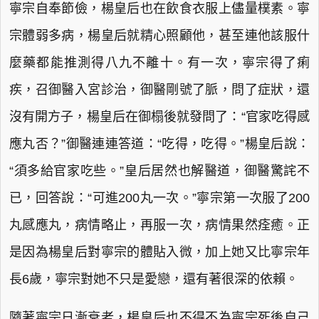
寧宗自奉節儉，楊皇后也在飲食衣服上儘量樸素。寧
宗體弱多病，楊皇后就精心照顧他，甚至連他該服什
麼藥都能推測得八九不離十。有一次，寧宗得了痢
疾，召御醫入宮診治，御醫剛號了脈，問了症狀，還
沒有開方子，楊皇后在御榻後就發問了：“官家吃得感
應丸否？”御醫連連答道：“吃得，吃得。”楊皇后說：
“須多給官家吃些。”皇后居然也解醫道，御醫驚詫不
已，回答說：“可進200丸一次。”寧宗第一次服了200
丸感應丸，病情略止，再服一次，病情果然痊癒。正
是因為楊皇后對寧宗的體貼入微，加上她又比寧宗年
長6歲，寧宗對她不只是愛戀，還有著很深的依賴。
隨著寧宗日漸衰老，楊皇后也不得不為寧宗死後自己