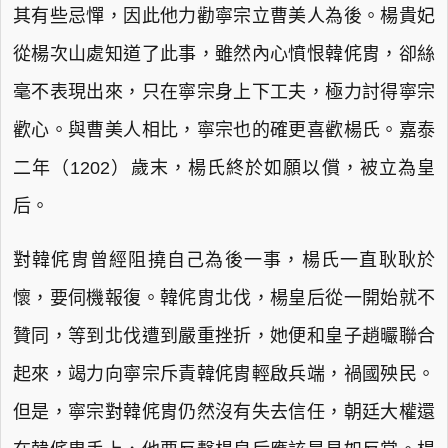
其有些忌憚，因此他力勸寧宗立曹美人為後。楊貴妃
從楊次山處知道了此事，雖然內心憤恨韓侂胄，卻絲
毫不表現出來，只在寧宗身上下工夫，極力討得寧宗
歡心。與曹美人相比，寧宗也的確更喜歡楊氏。嘉泰
二年（1202）歲末，楊氏終於如願以償，被立為皇
后。
對韓侂胄曾經阻撓自己為後一事，楊氏一直耿耿於
懷，要伺機報復。韓侂胄北伐，楊皇后從一開始就不
贊同，等到北伐遭到嚴重挫折，她便和皇子趙曮聯合
起來，竭力向寧宗斥責韓侂胄輕啟兵端，禍國殃民。
但是，寧宗對韓侂胄仍然沒有失去信任，朝廷大權還