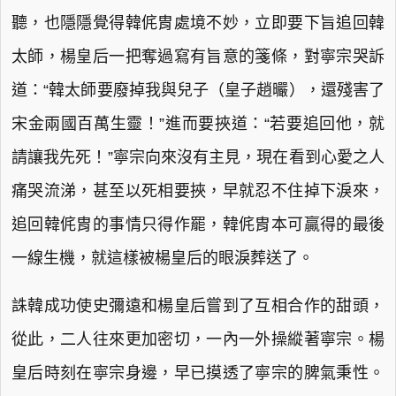
聽，也隱隱覺得韓侂胄處境不妙，立即要下旨追回韓
太師，楊皇后一把奪過寫有旨意的箋條，對寧宗哭訴
道：“韓太師要廢掉我與兒子（皇子趙曮），還殘害了
宋金兩國百萬生靈！”進而要挾道：“若要追回他，就
請讓我先死！”寧宗向來沒有主見，現在看到心愛之人
痛哭流涕，甚至以死相要挾，早就忍不住掉下淚來，
追回韓侂胄的事情只得作罷，韓侂胄本可贏得的最後
一線生機，就這樣被楊皇后的眼淚葬送了。
誅韓成功使史彌遠和楊皇后嘗到了互相合作的甜頭，
從此，二人往來更加密切，一內一外操縱著寧宗。楊
皇后時刻在寧宗身邊，早已摸透了寧宗的脾氣秉性。