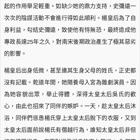
起的作用舉足輕重。如缺少她的鼎力支持，史彌遠一
次次的陰謀活動不會進行得如此順利。楊皇后為了自
身利益，勾結史彌遠，致使他有恃無恐，最終造成他
專政長達25年之久，對南宋後期政治產生了極其惡劣
的影響。
楊皇后出身低微，甚至連其生身父母的姓氏，正史都
沒有記載。乾道年間，她隨養母入宮為雜劇演員。因
為她容貌出眾，舉止得體，深得太皇太后吳氏的歡
心，由此也招來了同伴的嫉妒。一天，趁太皇太后沐
浴，同伴們慫恿楊氏穿上太皇太后脫下的衣服，又到
太皇太后面前說楊氏有僭越行為，誰知太皇太后非但