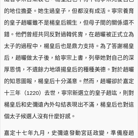
的地位擔憂。她生過皇子，但都沒有成活。寧宗養育
的皇子趙曮雖不是楊皇后親生，但母子間的關係還不
錯。他們曾經共同反對過韓侂胄，在趙曮被正式立為
太子的過程中，楊皇后也是鼎力支持。為了答謝楊皇
后，趙曮做太子後，給寧宗上書，列舉她對自己的深
厚恩情，不遺餘力地頌揚皇后的種種美德。對於趙曮
的知恩圖報，楊皇后十分滿意。然而，趙曮卻於嘉定
十三年（1220）去世，寧宗新選立的皇子趙竑，則對
楊皇后和史彌遠內外勾結表現出不滿，楊皇后也對這
個太子候選人沒有什麼好感。
嘉定十七年九月，史彌遠發動宮廷政變，準備廢趙