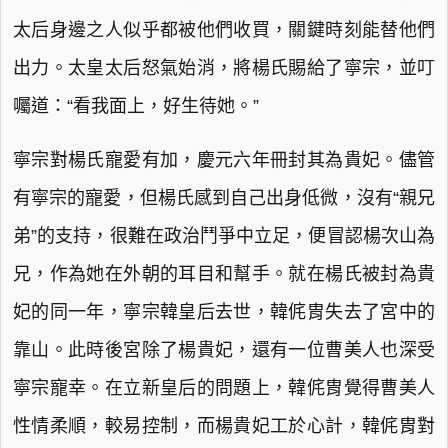
太后身邊之人似乎都被他們收買，關鍵時刻能替他們
出力。太皇太后怒氣始消，將楊氏賜給了寧宗，並叮
囑道：“看我面上，好生待她。”
寧宗對楊氏寵愛有加，慶元六年冊封其為貴妃。儘管
有寧宗的寵愛，但楊氏感到自己出身低微，沒有“親兄
弟”的支持，很難在政治鬥爭中立足，便冒認楊次山為
兄，作為她在外朝的耳目和幫手。就在楊氏被封為貴
妃的同一年，寧宗韓皇后去世，韓侂胄失去了宮中的
靠山。此時後宮除了楊貴妃，還有一位曹美人也深受
寧宗寵幸。在立新皇后的問題上，韓侂胄覺得曹美人
性情柔順，較易控制，而楊貴妃工於心計，韓侂胄對