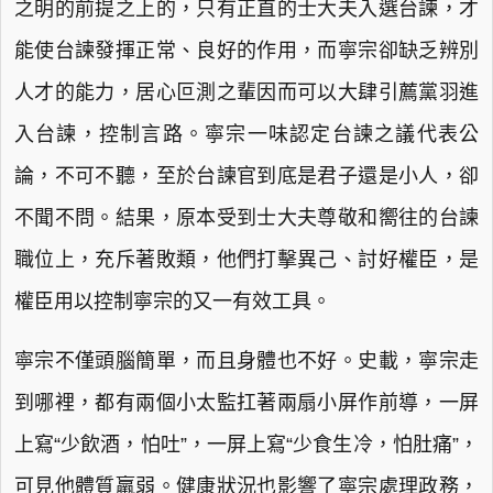
之明的前提之上的，只有正直的士大夫入選台諫，才
能使台諫發揮正常、良好的作用，而寧宗卻缺乏辨別
人才的能力，居心叵測之輩因而可以大肆引薦黨羽進
入台諫，控制言路。寧宗一味認定台諫之議代表公
論，不可不聽，至於台諫官到底是君子還是小人，卻
不聞不問。結果，原本受到士大夫尊敬和嚮往的台諫
職位上，充斥著敗類，他們打擊異己、討好權臣，是
權臣用以控制寧宗的又一有效工具。
寧宗不僅頭腦簡單，而且身體也不好。史載，寧宗走
到哪裡，都有兩個小太監扛著兩扇小屏作前導，一屏
上寫“少飲酒，怕吐”，一屏上寫“少食生冷，怕肚痛”，
可見他體質羸弱。健康狀況也影響了寧宗處理政務，