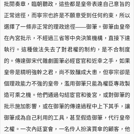
批閱奏章，臨朝聽政，這些都是皇帝表達自己意旨的
正常途徑，而寧宗也許是不願意受到任何約束，所以
選擇了一條非正常的理政途徑——御筆。御筆由皇帝
在內宮批示，不經過三省等中央決策機構，直接下達
執行。這種做法失去了對君權的制約，是不合制度
的。傳達御宋代雜劇圖筆必經宦官和近幸之手，如果
皇帝是精明強幹之君，尚不致釀成大患，但寧宗卻是
個理政能力不強的皇帝，濫用御筆只能為權臣專政製
造可乘之機。他們通過勾結宦官和後宮，或對御筆的
批示施加影響，或在御筆的傳達過程中上下其手，讓
御筆成為自己利用的工具，甚至假造御筆，代行皇帝
之權。一次內廷宴會，一名伶人扮演買傘的顧客，他