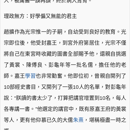
人，被庸醫一誤再誤，終於病入膏肓。
理政無方：好學偏又無能的君主
趙擴作為光宗惟一的子嗣，自幼受到良好的教育。光
宗即位後，他受封嘉王，到宮外府第居住，光宗不僅
將自己在東宮時收藏的圖書全部賜予他，還親自挑選
了黃裳、陳傅良、彭龜年等一批名儒，擔任他的老
師。嘉王
學習
也非常勤奮。他即位初，曾親自開列了
10部經史書目，又開列了一張10人的名單，對彭龜年
說：“朕讀的書太少了，打算把講官增置到10名，每人
各專講一書。”他選定的講官中，既有原嘉王府的黃裳
等人，更有他仰慕已久的大儒
朱熹
，堪稱極盡一時之