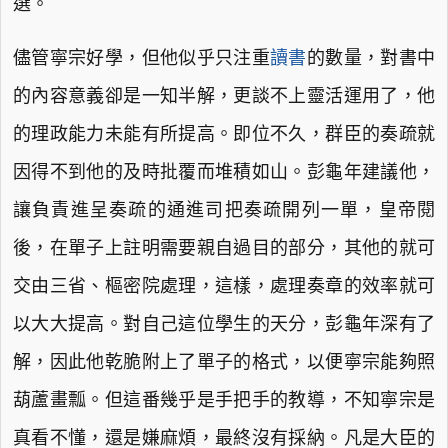
選。
儘管寧宗好學，但他似乎只注重
讀書
的數量，對書中
的內容意義卻是一知半解，更談不上靈活運用了，他
的理政能力未能有所提高。即位不久，群臣的奏疏就
因得不到他的及時批覆而堆積如山。彭龜年建議他，
讓負責進呈奏疏的通進司把奏疏開列一單，皇帝閱
後，在單子上註明需要親自過目的部分，其他的就可
交由三省、樞密院處理，這樣，處理奏章的效率就可
以大大提高。對自己這位學生的天分，彭龜年深有了
解，因此他乾脆附上了單子的格式，以便寧宗能夠照
葫蘆畫瓢。但這番幾乎是手把手的教導，不知寧宗是
真看不懂，還是嫌麻煩，最終沒有採納。凡是大臣的