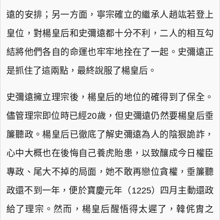
遠的安排；另一方面，寧宗確立的繼承人趙竑若登上
皇位，對楊皇后和史彌遠都十分不利，二人的相互勾
結將他們各自的命運也牢牢地拴在了一起。史彌遠正
是抓住了這兩點，最終說服了楊皇后。
史彌遠擁立理宗後，楊皇后的地位的確得到了保全。
儘管理宗即位時已經20歲，但史彌遠仍然要楊皇后垂
簾聽政。楊皇后已徹底了解史彌遠為人的陰狠詭詐，
心中大概也在後悔自己養虎貽患，以致釀成今日權臣
專政、尾大不掉的局面，她不敢再戀位貪權，垂簾聽
政還不到一年，便於寶慶元年（1225）四月主動還政
給了理宗。然而，楊皇后醒悟得太遲了，韓侂胄之