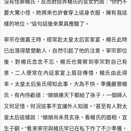
沒有怪罪楊氏，反而對捉弄楊氏的宮女們說：“你們不
要大驚小怪，她將來也許會穿上這身衣服，擁有我這
樣的地位。”這句話後來果真應驗了。
寧宗在做嘉王時，經常赴太皇太后宮家宴，楊氏此時
已出落得楚楚動人，自然引起了他的注意。寧宗即位
後，對楊氏念念不忘，楊氏也覺察到寧宗對自己有
意，二人便常在內廷家宴上眉目傳情，楊氏由此得
幸。太皇太后吳氏得知此事，大為不快，準備嚴懲楊
氏，有內侍勸道：“娘娘連天下都給了孫子，一個婦人
又何足惜，何況這事不宜讓外人知道。”甚至有人對太
皇太后這樣說：“娘娘尚未見玄孫，看楊氏的面相，宜
生子嗣。”看來寧宗與楊氏早已在私下作了不少準備，