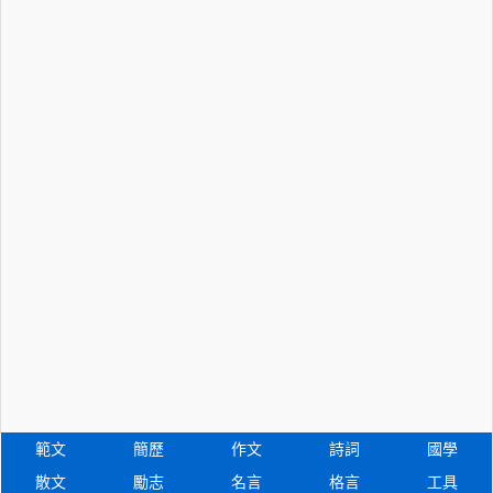
範文
簡歷
作文
詩詞
國學
散文
勵志
名言
格言
工具