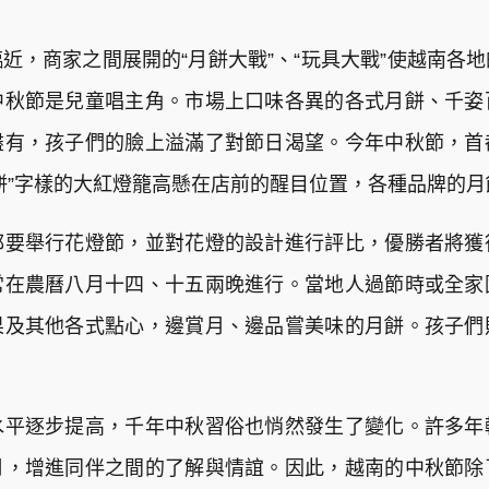
近，商家之間展開的“月餅大戰”、“玩具大戰”使越南各
中秋節是兒童唱主角。市場上口味各異的各式月餅、千姿
盡有，孩子們的臉上溢滿了對節日渴望。今年中秋節，首
餅”字樣的大紅燈籠高懸在店前的醒目位置，各種品牌的
都要舉行花燈節，並對花燈的設計進行評比，優勝者將獲
常在農曆八月十四、十五兩晚進行。當地人過節時或全家
果及其他各式點心，邊賞月、邊品嘗美味的月餅。孩子們
水平逐步提高，千年中秋習俗也悄然發生了變化。許多年
月，增進同伴之間的了解與情誼。因此，越南的中秋節除