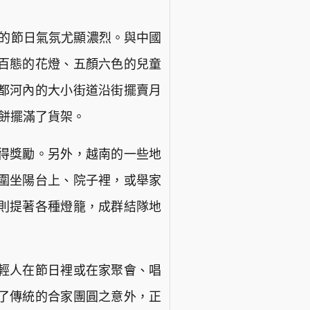
地的節日氣氛尤顯濃烈。與中國
百態的花燈、五顏六色的兒童
都河內的大小街道沿街擺賣月
月餅擺滿了貨架。
得獎勵。另外，越南的一些地
圍坐陽台上、院子裡，或舉家
則提著各種燈籠，成群結隊地
輕人在節日裡或在家聚會、唱
了傳統的合家團圓之意外，正