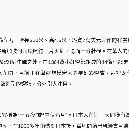
矗立著一盞長300米、高4.5米，耗資7萬美元製作的祥
將新加坡河面映照得一片火紅，場面十分壯觀。在華人的
籠熠熠生輝之外，由1364盞小紅燈籠組成的44條小龍
御花園，目前正在舉辦規模宏大的夢幻彩燈會。這裡既
巨龍造型的燈飾，分外引人注目。
被稱為“十五夜”或“中秋名月”。日本人在這一天同樣有
中國，在1000多年前傳到日本後，當地開始出現邊賞月