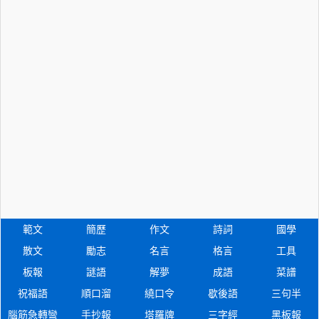
範文
簡歷
作文
詩詞
國學
散文
勵志
名言
格言
工具
板報
謎語
解夢
成語
菜譜
祝福語
順口溜
繞口令
歇後語
三句半
腦筋急轉彎
手抄報
塔羅牌
三字經
黑板報