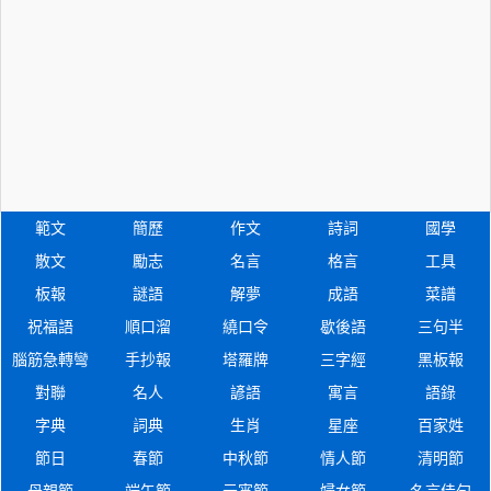
範文
簡歷
作文
詩詞
國學
散文
勵志
名言
格言
工具
板報
謎語
解夢
成語
菜譜
祝福語
順口溜
繞口令
歇後語
三句半
腦筋急轉彎
手抄報
塔羅牌
三字經
黑板報
對聯
名人
諺語
寓言
語錄
字典
詞典
生肖
星座
百家姓
節日
春節
中秋節
情人節
清明節