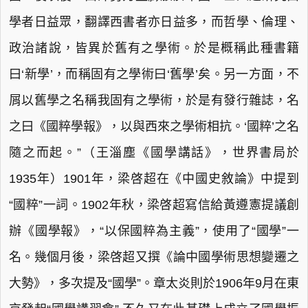
學者日益眾，翻譯西書者亦日益多，而哲學、倫理、
政治諸說，皆異於舊有之學術。於是概稱此種書籍
曰‘新學’，而稱固有之學術曰‘舊學’矣。另一方面，不
屑以舊學之名稱我固有之學術，於是有發行雜誌，名
之曰《國粹學報》，以與西來之學術相抗。‘國粹’之名
隨之而起。”（王淄塵《國學講話》，世界書局於
1935年）1901年，梁啓超在《中國史敘論》中提到
“國粹”一詞。1902年秋，梁啓超寫信給黃遵憲提議創
辦《國學報》，“以保國粹為主義”，使用了“國學”一
名。幾個月後，梁啓超又撰《論中國學術思想變遷之
大勢》，多次提及“國學”。章太炎則於1906年9月在東