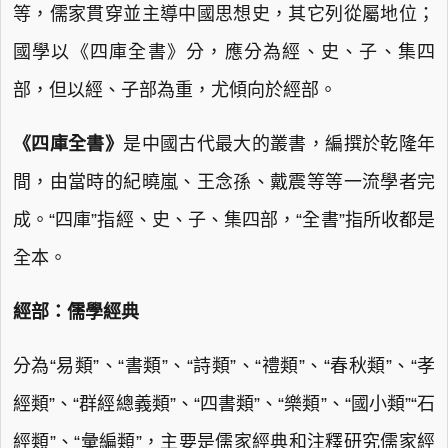
等，儒家貫穿並主導中國思想史，其它列從屬地位；
國學以《四庫全書》分，應分為經、史、子、集四
部，但以經、子部為重，尤傾向於經部。
《四庫全書》
是中國古代最大的叢書，編撰於乾隆年
間，由當時的紀曉嵐、王念孫、戴震等等一流學者完
成。“四庫”指經、史、子、集四部，“全書”指所收都是
全本。
經部：儒學經典
分為“易類”、“書類”、“詩類”、“禮類”、“春秋類”、“孝
經類”、“群經總義類”、“四書類”、“樂類”、“國小類”“石
經類”、“彙編類”，主要是儒家經典和注釋研究儒家經