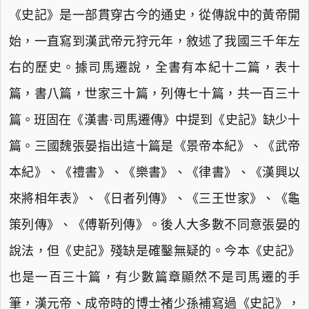
《史記》是一部貫穿古今的通史，從傳說中的黃帝開
始，一直寫到漢武帝元狩元年，敘述了我國三千年左
右的歷史。據司馬遷說，全書有本紀十二篇，表十
篇，書八篇，世家三十篇，列傳七十篇，共一百三十
篇。班固在《漢書·司馬遷傳》中提到《史記》缺少十
篇。三國魏張晏指出這十篇是《景帝本紀》、《武帝
本紀》、《禮書》、《樂書》、《律書》、《漢興以
來將相年表》、《日者列傳》、《三王世家》、《龜
策列傳》、《傅靳列傳》。後人大多數不同意張晏的
說法，但《史記》殘缺是確鑿無疑的。今本《史記》
也是一百三十篇，有少數篇章顯然不是司馬遷的手
筆，漢元帝、成帝時的博士褚少孫補寫過《史記》，