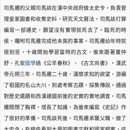
司馬遷的父親司馬談在漢中央政府做太史令，負責管
理皇家圖書和收集史料，研究天文曆法。司馬談打算
編寫一部通史，願望沒有實現就死去了。臨死的時
侯，囑咐司馬遷完成他未竟的事業。司馬遷幼年時就
很刻苦，十歲開始學習當時的古文，後來跟著董仲
舒、孔安
國學
過《公羊春秋》、《古文尚書》。漢武
帝元朔三年，司馬遷二十歲，滿懷求知的欲望，游遍
了祖國的名山大川，到處考察古蹟，採集傳說。通過
對歷史遺蹟和西漢建國前後的史實的實地調查，司馬
遷開闊了胸襟，增長了知識，為後來編寫《史記》作
了很好的準備。司馬談死後，司馬遷承襲父職，做了
太史令，有條件看到大量的圖書文獻和國家檔案，這