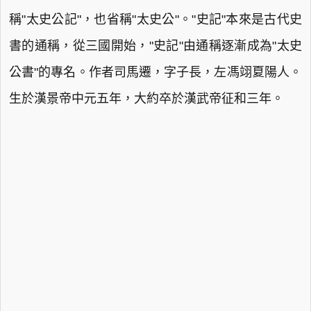
稱"太史公記"，也省稱"太史公"。"史記"本來是古代史
書的通稱，從三國開始，"史記"由通稱逐漸成為"太史
公書"的專名。作者司馬遷，字子長，左馮翊夏陽人。
生於漢景帝中元五年，大約卒於漢武帝征和三年。