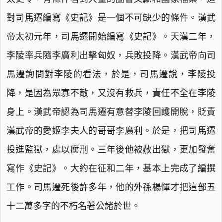
對司馬遷編寫《史記》是一個不可缺少的條件。漢武
帝太初元年，司馬遷開始編寫《史記》。天漢二年，
李陵率兵隨李廣利出擊匈奴，兵敗投降。漢武帝向司
馬遷詢問對李陵的看法，於是，司馬遷說，李陵投
降，是因為眾寡不敵，又沒有救兵，責任不全在李陵
身上。漢武帝認為司馬遷有意替李陵回護開脫，貶責
漢武帝的愛姬李夫人的哥哥李廣利。於是，把司馬遷
投進監獄，處以腐刑。三年後他被赦出獄，更加發奮
寫作《史記》。大約在征和二年，基本上完成了編撰
工作。司馬遷死後許多年，他的外孫楊惲才把這部五
十二萬多字的不朽名著公諸於世。