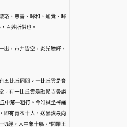
瓔珞、慈善、暉和、通覺、暉
養，百姓所供也。
一出，市井皆空，炎光騰輝，
，有五比丘同閱。一比丘雲是寶
堂。有一比丘雲是融覺寺曇謨
比丘中第一粗行。今唯試坐禪誦
司，即有青衣十人，送曇謨最向
一切經，人中象十軀。"閻羅王