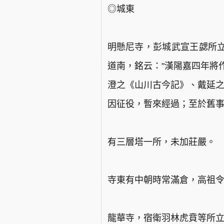
◎城東
明懸尼寺，彭城武宣王勰所
道南，銘云："漢陽嘉四年將
澄之《山川古今記》、戴延之
因征役，暫來經過；至於舊
有三層塔一所，未加莊嚴。
寺東有中朝時常滿倉，高祖
龍華寺，宿衛羽林虎賁等所