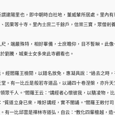
所謂建陽里也，即中朝時白社地，董威輦所居處。里內有
真、因果等十寺。里內士庶二千餘戶，信崇三寶，眾僧剎
八尺，端嚴殊特，相好畢備，士庶瞻仰，目不暫瞬。此像
亞於劉騰，城東士女多來此寺觀看也。
。經閻羅王檢閱，以錯名放免，惠凝具說："過去之時
天堂。有一比丘是般若寺道品，以誦四十卷涅槃，亦升天
領眾千人。"閻羅王云："講經者心懷彼我，以驕凌物，
："貧道立身已來，唯好講經，實不闇誦。"閻羅王敕付
。有一比邱雲是禪林寺道弘，自云："教化四輩檀越，造