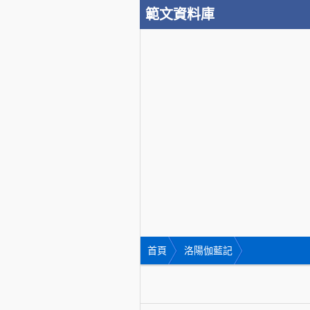
範文資料庫
首頁
洛陽伽藍記