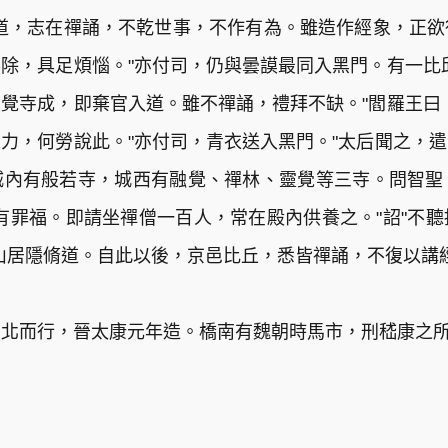
道，志在禪誦，不乾世事，不作有為。雖造作經象，正
除，具足煩惱。"亦付司，仍與曇謨最同入黑門。有一比
覺寺成，即棄官入道。雖不禪誦，禮拜不缺。"閻羅王曰
力，何勞說此。"亦付司，青衣送入黑門。"太后聞之，
城內有般若寺，城西有融覺、禪林、靈覺等三寺。問智聖
有罪福。即請坐禪僧一百人，常在殿內供養之。"詔"不
山居隱脩道。自此以後，京邑比丘，悉皆禪誦，不復以講
南北而行，晉太康元年造。橋南有魏朝時馬市，刑嵇康之