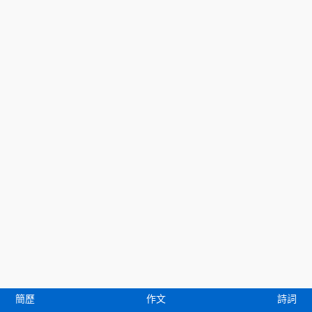
簡歷
作文
詩詞