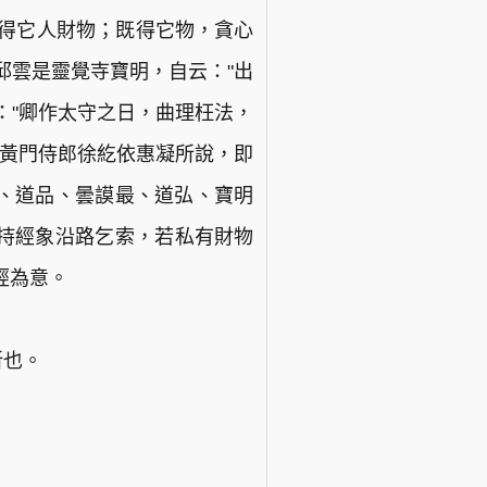
欲得它人財物；既得它物，貪心
邱雲是靈覺寺寶明，自云："出
："卿作太守之日，曲理枉法，
遣黃門侍郎徐紇依惠凝所說，即
、道品、曇謨最、道弘、寶明
聽持經象沿路乞索，若私有財物
經為意。
所也。