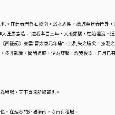
立也。在建春門外石橋南，穀水周圍，繞城至建春門外，
作大匠馬憲造。"逮我孝昌三年，大雨頹橋，柱始埋沒。
《西征記》並雲"晉太康元年造"，此則失之遠矣。按澄
事，多非親覽，聞諸道路，便為穿鑿，誤我後學，日月已
令為租場，天下貢賦所聚蓄也。
立也。在建春門外陽渠南。寺南有租場。