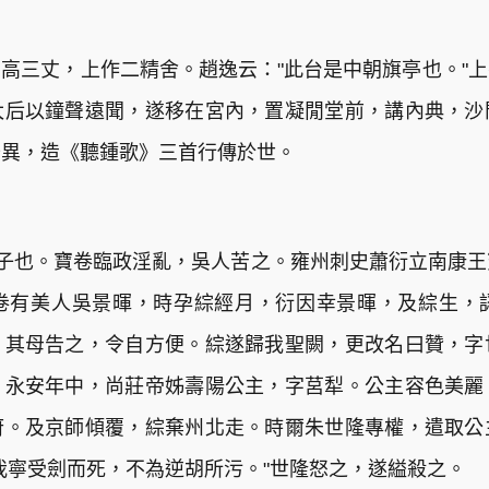
高三丈，上作二精舍。趙逸云："此台是中朝旗亭也。"
太后以鐘聲遠聞，遂移在宮內，置凝閒堂前，講內典，沙
奇異，造《聽鍾歌》三首行傳於世。
子也。寶卷臨政淫亂，吳人苦之。雍州刺史蕭衍立南康
卷有美人吳景暉，時孕綜經月，衍因幸景暉，及綜生，
，其母告之，令自方便。綜遂歸我聖闕，更改名曰贊，字
。永安年中，尚莊帝姊壽陽公主，字莒犁。公主容色美麗
府。及京師傾覆，綜棄州北走。時爾朱世隆專權，遣取公
我寧受劍而死，不為逆胡所污。"世隆怒之，遂縊殺之。