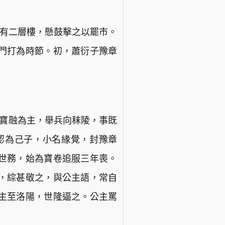
上有二層樓，懸鼓擊之以罷市。
門打為時節。初，蕭衍子豫章
王寶融為主，舉兵向秣陵，事既
認為己子，小名緣覺，封豫章
世務，始為寶卷追服三年喪。
，綜甚敬之，與公主語，常自
主至洛陽，世隆逼之。公主罵