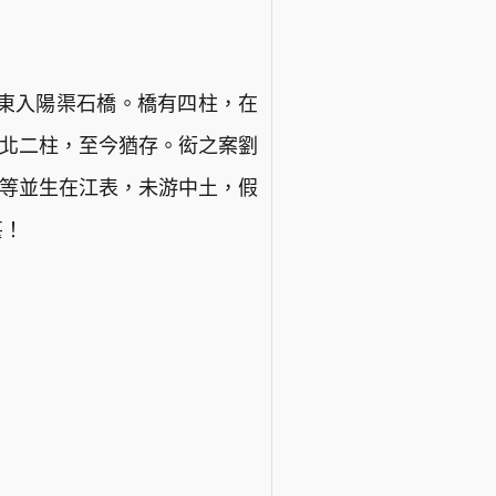
東入陽渠石橋。橋有四柱，在
道北二柱，至今猶存。衒之案劉
之等並生在江表，未游中土，假
甚！