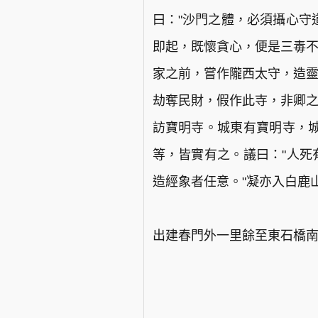
曰："沙門之體，必須攝心守
即起，既懷貪心，便是三毒不
家之前，嘗作隴西太守，造靈
劫奪民財，假作此寺，非卿之
訪寶明寺。城東有寶明寺，
等，皆實有之。議曰："人死
造經象者任意。"凝亦入白鹿
出建春門外一里餘至東石橋