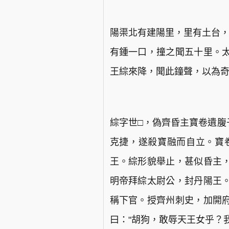
陽渠北有建陽里，里有土台，
有鍾一口，撞之聞五十里。
王綜來降，聞此鐘聲，以為
綜字世□，偽齊昏主寶卷遺腹
克捷，遂殺寶融而自立。寶
王。綜形貌舉止，甚似昏主
明帝拜綜太尉公，封丹陽王
稱下官。授齊州刺史，加開
曰："胡狗，敢辱天王女乎？