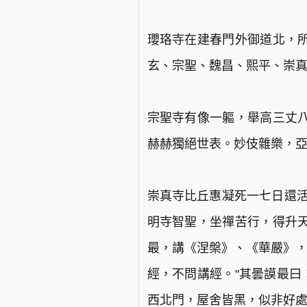
瓔珞寺在建春門外御道北，
玄、宗聖、魏昌、熙平、崇
宗聖寺有像一軀，舉高三丈
赫赫獨絕世表。妙伎雜樂，
崇真寺比丘惠凝死一七日還活
明寺智聖，坐禪苦行，得升
最，講《涅槃》、《華嚴》，
經，不問講經。"其曇謨最曰
西北門，屋舍皆黑，似非好處