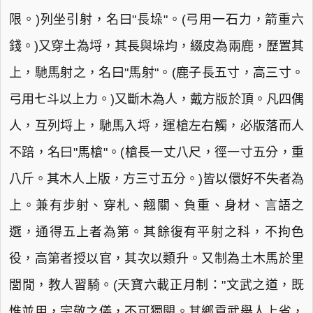
限。)列坐引射，名曰"長垛"。(弓用一石力，箭重六
錢。)又穿土為埒，其長與垛均，綴皮為兩鹿，歷置其
上，馳馬射之，名曰"馬射"。(鹿子長五寸，高三寸。
弓用七斗以上力。)又斷木為人，戴方版於頂。凡四偶
人，互列埒上，馳馬入埒，運槍左右觸，必版落而人
不踣，名曰"馬槍"。(槍長一丈八尺，徑一寸五分，重
八斤。其木人上版，方三寸五分。)皆以儇好不失者為
上。兼有步射、穿札、翹關、負重、身材、言語之
選，通得五上者為第。其餘復有平射之科，不拘色
役，高第者授以官，其次以類升。又制為土木馬於里
閭閒，教人習騎。(天寶六載正月制："文武之道，既
惟並用，宗敬之儀，不可獨闕。其鄉貢武舉人上省，