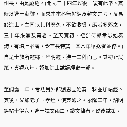
州長，由是廢絕。(開元二十四年以後，復有此舉。其
時以進士漸難，而秀才本科無帖經及雜文之限，反易
於進士。主司以其科廢久，不欲收獎，應者多落之，
三十年來無及第者。至天寶初，禮部侍郎韋陟始奏
請，有堪此舉者，令官長特薦，其常年舉送者並停。)
自是士族所趣鄉，唯明經、進士二科而已。其初止試
策，貞觀八年，詔加進士試讀經史一部。
至調露二年，考功員外郎劉思立始奏二科並加帖經。
其後，又加老子、孝經，使兼通之。永隆二年，詔明
經帖十得六，進士試文兩篇，識文律者，然後試策。