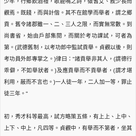
少牢，行鄉飲酒禮，歌鹿鳴之詩，徵耆艾、敘少長而
觀焉。既餞，而與計偕。其不在館學而舉者，謂之鄉
貢。舊令諸郡雖一、二、三人之限，而實無常數。到
尚書省，始由戶部集閱，而關於考功課試，可者為
第。(武德舊制，以考功郎中監試貢舉。貞觀以後，則
考功員外郎專掌之。)律曰："諸貢舉非其人，(謂德行
乖僻，不如舉狀者。)及應貢舉而不貢舉者，(謂才堪
利用，蔽而不言也。)一人徒一年，二人加一等，罪止
徒三年。"
初，秀才科等最高，試方略策五條，有上上、上中、
上下、中上，凡四等。貞觀中，有舉而不第者，坐其