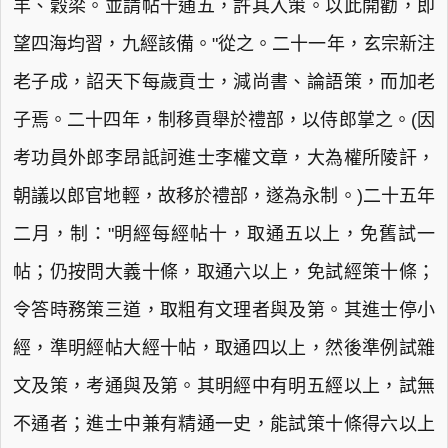
羊、穀梁。並請帖十通五，許其入策。以此開勸，即
望四海均習，九經該備。"從之。二十一年，玄宗新注
老子成，詔天下每歲貢士，減尚書、論語策，而加老
子焉。二十四年，制移貢舉於禮部，以侍郎掌之。(因
考功員外郎李昂詆訶進士李權文章，大為權所陵訐，
朝議以郎官地輕，故移於禮部，遂為永制。)二十五年
二月，制："明經每經帖十，取通五以上，免舊試一
帖；仍按問大義十條，取通六以上，免試經策十條；
令答時務策三道，取粗有文理者與及第。其進士停小
經，準明經帖大經十帖，取通四以上，然後準例試雜
文及策，考通與及第。其明經中有明五經以上，試無
不通者；進士中兼有精通一史，能試策十條得六以上