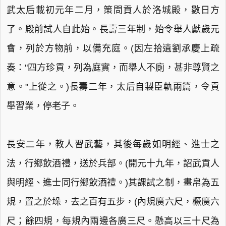
武太后載初元年二月，策問貢人於洛城殿，數日方
了。殿前試人自此始。長壽三年制，始令舉人獻歲元
會，列於方物前，以備充庭。(因左拾遺劉承慶上疏
奏："四方珍貢，列為庭實，而舉人不廁，甚非尊賢之
意。"上從之。)長壽二年，太后自製臣軌兩篇，令貢
舉習業，停老子。
長安二年，教人習武藝，其後每歲如明經、進士之
法，行鄉飲酒禮，送於兵部。(開元十九年，詔武貢人
與明經、進士同行鄉飲酒禮。)其課試之制，畫帛為五
規，置之於垛，去之百有五步，(內規廣六尺，橛廣六
尺；餘四規，每規內兩邊各廣三尺。懸高以三十尺為