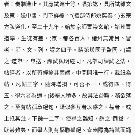
者：奏聽進止。其應試進士等，唱第訖，具所試雜文
及策，送中書、門下詳覆。"(禮部侍郎姚奕奏。)玄宗
方弘道化，至二十九年，始於京師置崇玄館，諸州置
道學，生徒有差，(京、都各百人，諸州無常員。習
老、莊、文、列，謂之四子。蔭第與國子監同。)謂
之"道舉"。舉送、課試與明經同。凡舉司課試之法，
帖經者，以所習經掩其兩端，中閒開唯一行，裁紙為
帖，凡帖三字，隨時增損，可否不一，或得四、得
五、得六者為通。(後舉人積多，故其法益難，務欲落
之，至有帖孤章絕句，疑似參互者以惑之。甚者，或
上抵其注，下餘一二字，使尋之難知，謂之"倒拔"。
既甚難矣，而舉人則有驅聯孤絕、索幽隱為詩賦而誦