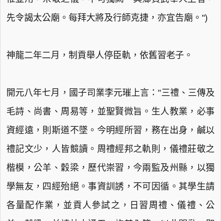
先令謁太公廟。每拜大將及行師克捷，亦宜告廟。")
神龍二年二月，制貢舉人停臣軌，依舊習老子。
開元八年七月，國子司業李元璀上言："三禮、三傳及
毛詩、尚書、周易等，並聖賢微旨。生人教業，必事
資經遠，則斯道不墜。今明經所習，務在出身，鹹以
禮記文少，人皆競讀。周禮經邦之軌則，儀禮莊敬之
楷模，公羊、穀梁，歷代崇習，今兩監及州縣，以獨
學無友，四經殆絕。事資訓誘，不可因循。其學生請
各量配作業，並貢人參試之，日習周禮、儀禮、公