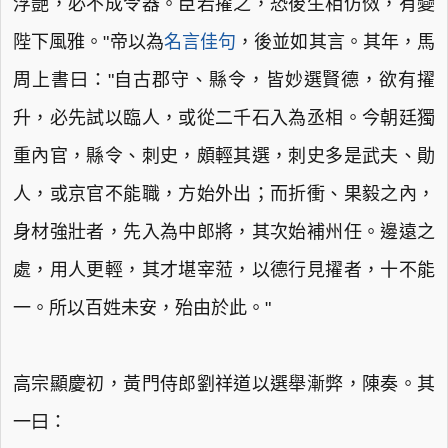
浮艷，必不成令器。臣若擢之，恐後生相仿傚，有變
陛下風雅。"帝以為
名言佳句
，後並如其言。其年，馬
周上書曰："自古郡守、縣令，皆妙選賢德，欲有擢
升，必先試以臨人，或從二千石入為丞相。今朝廷獨
重內官，縣令、刺史，頗輕其選，刺史多是武夫、勛
人，或京官不能職，方始外出；而折衝、果毅之內，
身材強壯者，先入為中郎將，其次始補州任。邊遠之
處，用人更輕，其才堪宰蒞，以德行見擢者，十不能
一。所以百姓未安，殆由於此。"
高宗顯慶初，黃門侍郎劉祥道以選舉漸弊，陳奏。其
一曰：