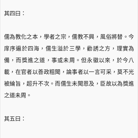
其四曰：
儒為教化之本，學者之宗，儒教不興，風俗將替。今
庠序遍於四海，儒生溢於三學，勸誘之方，理實為
備，而獎進之道，事或未周。但永徽以來，於今八
載，在官者以善政粗聞，論事者以一言可采，莫不光
被綸旨，超升不次。而儒生未聞恩及，臣故以為獎進
之道未周。
其五曰：