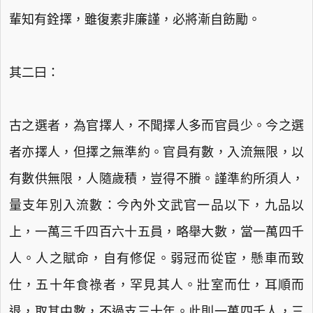
輩知有銓擇，雖復素非廉謹，必將漸自飭勵。
其二曰：
古之選者，為官擇人，不聞擇人多而官員少。今之選
者亦擇人，但擇之無準約。官員有數，入流無限，以
有數供無限，人隨歲積，豈得不賸。謹準約所須人，
量支年別入流數：今內外文武官一品以下，九品以
上，一萬三千四百六十五員，略舉大數，當一萬四千
人。人之賦命，自有修促。弱冠而從宦，懸車而致
仕，五十年食祿者，罕見其人。壯室而仕，耳順而
退，取其中數，不過支三十年。此則一萬四千人，三