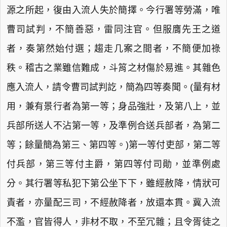
源之所起，復由入流人失於簡擇。今行署等勞滿，唯
曹司試判，不簡善惡，雷同注官。但服膺先王之道
者，奏第然始付選；趨走几案之間者，不簡便加祿
秩。稽古之業雖信難成，斗筲之材傷於易進。其雜色
應入流人，請令曹司試判訖，簡為四等奏聞。(量有材
用，兼有景行者為第一等；身品強壯，及第八上，並
兵部所送人不沾第一等，及準例合送兵部者，為第二
等；餘量簡為第三、第四等。)第一等付吏部，第二等
付兵部，第三等付主爵，第四等付司勛，並準例處
分。其行署等私犯下第公坐下下，雖經赦降，情狀可
責者，亦量配三司，不經赦降者，放還本貫。冀入流
不濫，官皆得人，非材不取，不至冗雜；且令胥徒之