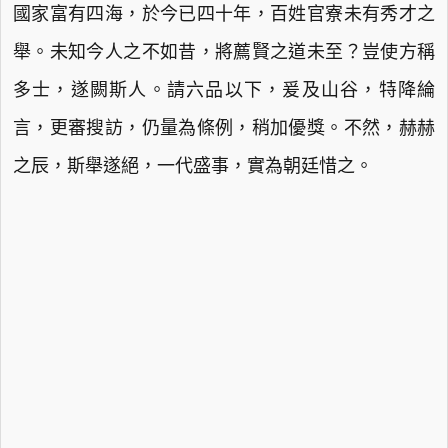
國家富有四海，於今已四十年，百姓官寮未有秀才之
舉。未知今人之不如昔，將薦賢之道未至？豈使方稱
多士，遂闕斯人。請六品以下，爰及山谷，特降綸
言，更審搜訪，仍量為條例，稍加優獎。不然，赫赫
之辰，斯舉遂絕，一代盛事，實為朝廷惜之。