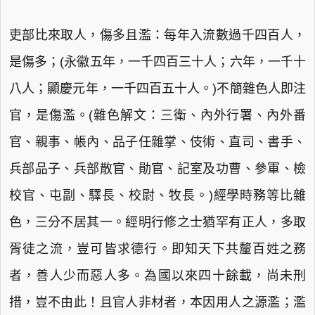
吏部比來取人，傷多且濫：每年入流數過千四百人，
是傷多；(永徽五年，一千四百三十人；六年，一千十
八人；顯慶元年，一千四百五十人。)不簡雜色人即注
官，是傷濫。(雜色解文：三衛、內外行署、內外番
官、親事、帳內、品子任雜掌、伎術、直司、書手、
兵部品子、兵部散官、勛官、記室及功曹、參軍、檢
校官、屯副、驛長、校尉、牧長。)經學時務等比雜
色，三分不居其一。經明行修之士猶罕有正人，多取
胥徒之流，豈可皆求德行。即知天下共釐百姓之務
者，善人少而惡人多。為國以來四十餘載，尚未刑
措，豈不由此！且官人非材者，本因用人之源濫；濫