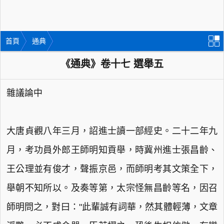
首頁
通典
《通典》卷十七 選舉五
雜議論中
大唐貞觀八年三月，詔進士讀一部經史。二十二年九
月，考功員外郎王師明知貢舉，時冀州進士張昌齡、
王公理並有俊才，聲振京邑，而師明考其文策全下，
舉朝不知所以。及奏等第，太宗怪無昌齡等名，因召
師明問之，對曰："此輩誠有詞華，然其體輕薄，文章