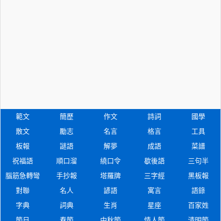
範文
簡歷
作文
詩詞
國學
散文
勵志
名言
格言
工具
板報
謎語
解夢
成語
菜譜
祝福語
順口溜
繞口令
歇後語
三句半
腦筋急轉彎
手抄報
塔羅牌
三字經
黑板報
對聯
名人
諺語
寓言
語錄
字典
詞典
生肖
星座
百家姓
節日
春節
中秋節
情人節
清明節