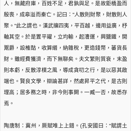
人，無藏府庫，百姓不足，君孰與足。是故鉅橋盈而
殷喪，成皋溢而秦亡。記曰："人散則財聚，財散則人
聚。"此之謂也。漢武攘四夷，平百越，邊用益廣，杼
軸其空。於是置平糴，立均輸，起漕運，興鹽鐵，開
鬻爵，設榷酤，收算緡，納雜稅，更造錢幣，蕃貨長
財。雖經費獲濟，而下無聊矣。夫文繁則質衰，末盈
則本虧，反散淳樸之風，導成貪叨之行，是以惡其啟
端也。賢良文學，辯論甚詳，然處昇平之代，是古則
理高；居多務之時，非今則事闕。一臧一否，故悉存
焉。
陶唐制：冀州，厥賦唯上上錯。(孔安國曰："賦謂土