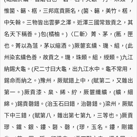
惟箘、簵、楛，三邦底貢厥名，(箘、簵，美竹。楛，
中矢榦。三物皆出雲夢之澤。近澤三國常致貢之，其
名天下稱善。)包(橘柚。)〈匚斬〉菁、茅，(匭，匣
也。菁以為菹，茅以縮酒。)厥篚玄纁、璣、組，(此
州染玄纁色善，故貢之。璣，珠類。組，綬類。)九江
納錫大龜。(尺二寸曰大龜，出九江水中。龜不常用，
錫命而納之。)豫州，厥賦錯上中，(賦第二，又雜出
第一。)厥貢漆、枲、絺、紵，厥篚纖纊，(纊，細
綿。)錫貢磬錯。(治玉石曰錯，治磬錯。)梁州，厥賦
下中三錯，(賦第八，雜出第七第九，三等也。)厥貢
璆、鐵、銀、鏤、砮、磬，(璆，玉名。鏤，剛鐵