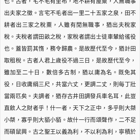
也。古者，宅不毛有里布，地不耕有屋粟，人無職事
出夫家之徵。言宅不毛者出一里二十五家之泉，田不
耕者出三家之稅粟，人雖有閒無職事，猶出夫稅家
稅。夫稅者謂田畝之稅，家稅者謂出士徒車輦給徭役
也。蓋皆罰其惰，務令歸農。是故歷代至今，猶計田
取租稅。古者人君上歲役不過三日，是故歷代至今，
雖加至二十日，數倍多古制，猶以庸為名。既免其
役，日收庸絹三尺，共當六丈，更調二丈，則每丁壯
當兩匹矣。夫調者，猶存古井田調發兵車名耳，此豈
直斂人之財者乎！什一者，天下之正中，多乎則大桀
小桀，寡乎則大貊小貊。故什一行而頌聲作，二不足
而碩鼠興。古之聖王以義為利，不以利為利，寧積於