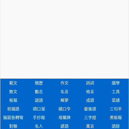
範文
簡歷
作文
詩詞
國學
散文
勵志
名言
格言
工具
板報
謎語
解夢
成語
菜譜
祝福語
順口溜
繞口令
歇後語
三句半
腦筋急轉彎
手抄報
塔羅牌
三字經
黑板報
對聯
名人
諺語
寓言
語錄