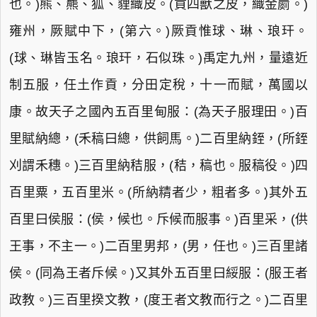
也。)熊、羆、狐、貍織皮。(貢四獸之皮，織金罽。)
雍州，厥賦中下，(第六。)厥貢惟球、琳、琅玕。
(球、琳皆玉名。琅玕，石似珠。)禹定九州，量遠近
制五服，任土作貢，分田定稅，十一而賦，萬國以
康。故天子之國內五百里甸服：(為天子服理田。)百
里賦納總，(禾稿曰總，供飼馬。)二百里納銍，(所銍
刈謂禾穗。)三百里納秸服，(秸，稿也。服稿役。)四
百里粟，五百里米。(所納精者少，粗者多。)其外五
百里曰侯服：(侯，候也。斥候而服事。)百里采，(供
王事，不主一。)二百里男邦，(男，任也。)三百里諸
侯。(同為王者斥候。)又其外五百里曰綏服：(服王者
政教。)三百里揆文教，(度王者文教而行之。)二百里