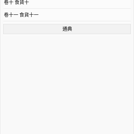
卷十 食貨十
卷十一 食貨十一
通典