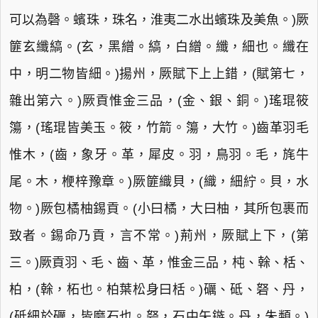
可以為磬。蠙珠，珠名，淮夷二水出蠙珠及美魚。)厥
篚玄纖縞。(玄，黑繒。縞，白繒。纖，細也。纖在
中，明二物皆細。)揚州，厥賦下上上錯，(賦第七，
雜出第六。)厥貢惟金三品，(金、銀、銅。)瑤琨筱
簜，(瑤琨皆美玉。筱，竹箭。簜，大竹。)齒革羽毛
惟木，(齒，象牙。革，犀皮。羽，鳥羽。毛，旄牛
尾。木，楩梓豫章。)厥篚織貝，(織，細紵。貝，水
物。)厥包橘柚錫貢。(小曰橘，大曰柚，其所包裹而
致者。錫命乃貢，言不常。)荊州，厥賦上下，(第
三。)厥貢羽、毛、齒、革，惟金三品，杶、榦、栝、
柏，(榦，柘也。柏葉松身曰栝。)礪、砥、砮、丹，
(砥細於礪，皆磨石也。砮，石中矢鏃。丹，朱類。)