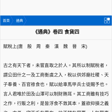
首頁
通典
《通典》卷四 食貨四
賦稅上(唐 殷 周 秦 漢 魏 晉 宋)
古之有天下者，未嘗直取之於人。其所以制賦稅者，
謂公田什之一及工商衡虞之入，稅以供郊廟社稷、天
子奉養、百官祿食也，賦以給車馬甲兵士徒賜予也。
言人君唯於田及山澤可以制財賄耳。其工商雖有技巧
之作，行販之利，是皆浮食不敦其本，蓋欲抑損之義