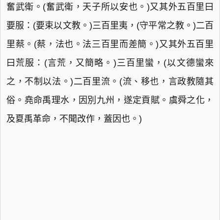
奮武衛。(奮武衛，天子所以安也。)又其外五百里曰
要服：(要束以文教。)三百里夷，(守平常之教。)二百
里蔡。(蔡，法也。法三百里而差簡。)又其外五百里
曰荒服：(言荒，又簡略。)三百里蠻，(以文德蠻來
之，不制以法。)二百里流。(流、移也，言政教隨其
俗。堯命禹理水，因別九州，遂定貢賦。虞舜之化，
及夏禹革命，不聞改作，蓋因也。)