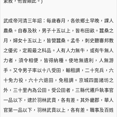
繁敘，他皆類此。)
武成帝河清三年詔：每歲春月，各依鄉土早晚，課人
農桑。自春及秋，男子十五以上，皆布田畝。蠶桑之
月，婦女十五以上，皆營蠶桑。孟冬，刺史聽審邦教
之優劣，定殿最之科品。人有人力無牛，或有牛無人
力者，須令相便，皆得納種。使地無遺利，人無游
手。又令男子率以十八受田，輸租調，二十充兵，六
十免力役，六十六退田，免租調。京城四面諸坊之
外，三十里內為公田。受公田者，三縣代遷戶執事官
一品以下，逮於羽林武賁，各有差。其外畿郡，華人
官第一品以下，羽林武賁以上，各有差。職事及百姓