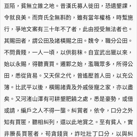
亘陌，貧無立錐之地。昔漢氏募人徙田，恐遺墾課，
令就良美。而齊氏全無斟酌，雖有當年權格，時蹔施
行，爭地文案有三十年不了者，此由授受無法者也。
其賜田者，謂公田及諸橫賜之田。魏令，職分公田。
不問貴賤，一人一頃，以供芻秣。自宣武出獵以來，
始以永賜，得聽賣買。遷鄴之始，濫職眾多，所得公
田，悉從貨易。又天保之代，曾遙壓首人田，以充公
簿。比武平以後，橫賜諸貴及外戚佞寵之家，亦以盡
矣。又河渚山澤有可耕墾肥饒之處，悉是豪勢，或借
或請，編戶之人不得一壟。糾賞者，依令，口分之外
知有買匿，聽相糾列，還以此地賞之。至有貧人，實
非賸長買匿者，苟貪錢貨，詐吐壯丁口分，以與糾