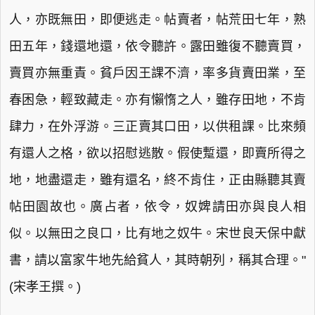
人，亦既無田，即便逃走。帖賣者，帖荒田七年，熟
田五年，錢還地還，依令聽許。露田雖復不聽賣買，
賣買亦無重責。貧戶因王課不濟，率多貨賣田業，至
春困急，輕致藏走。亦有懶惰之人，雖存田地，不肯
肆力，在外浮游。三正賣其口田，以供租課。比來頻
有還人之格，欲以招慰逃散。假使蹔還，即賣所得之
地，地盡還走，雖有還名，終不肯住，正由縣聽其賣
帖田園故也。廣占者，依令，奴婢請田亦與良人相
似。以無田之良口，比有地之奴牛。宋世良天保中獻
書，請以富家牛地先給貧人，其時朝列，稱其合理。"
(宋孝王撰。)