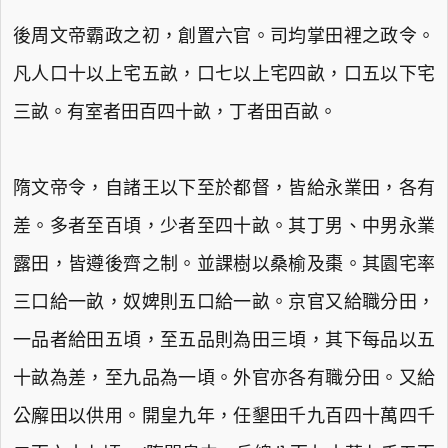
後周文帝霸政之初，創置六官。司均掌田裡之政令。
凡人口十以上宅五畝，口七以上宅四畝，口五以下宅
三畝。有室者田百四十畝，丁者田百畝。
隋文帝令，自諸王以下至於都督，皆給永業田，各有
差。多者至百頃，少者至四十畝。其丁男、中男永業
露田，皆遵後齊之制。並課樹以桑榆及棗。其園宅率
三口給一畝，奴婢則五口給一畝。京官又給職分田，
一品者給田五頃，至五品則為田三頃，其下每品以五
十畝為差，至九品為一頃。外官亦各有職分田。又給
公廨田以供用。開皇九年，任墾田千九百四十萬四千