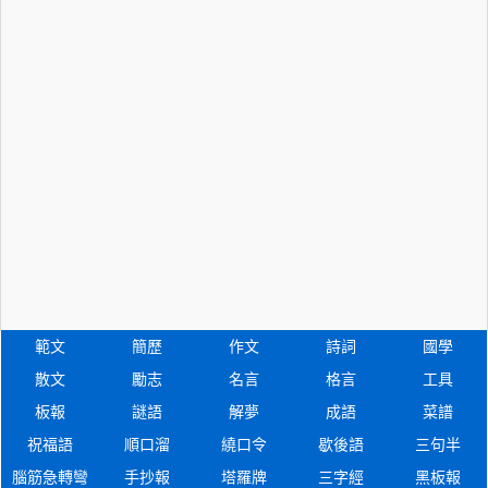
範文
簡歷
作文
詩詞
國學
散文
勵志
名言
格言
工具
板報
謎語
解夢
成語
菜譜
祝福語
順口溜
繞口令
歇後語
三句半
腦筋急轉彎
手抄報
塔羅牌
三字經
黑板報