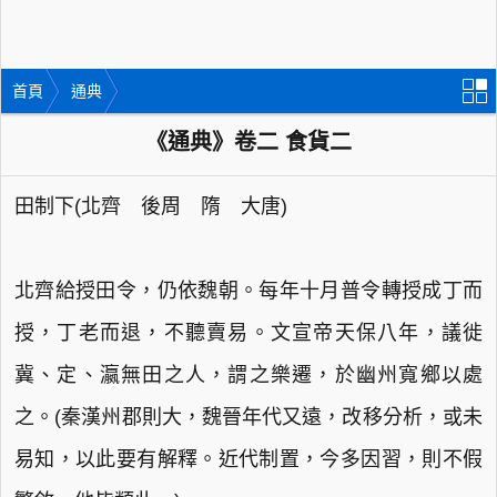
首頁
通典
《通典》卷二 食貨二
田制下(北齊 後周 隋 大唐)
北齊給授田令，仍依魏朝。每年十月普令轉授成丁而
授，丁老而退，不聽賣易。文宣帝天保八年，議徙
冀、定、瀛無田之人，謂之樂遷，於幽州寬鄉以處
之。(秦漢州郡則大，魏晉年代又遠，改移分析，或未
易知，以此要有解釋。近代制置，今多因習，則不假