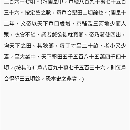
二百六十七頃。(隋開皇中，戶總八百九十萬七千五百
三十六。按定墾之數，每戶合墾田二頃餘也。)開皇十
二年，文帝以天下戶口歲增，京輔及三河地少而人
眾，衣食不給，議者鹹欲徙就寬鄉。帝乃發使四出，
均天下之田。其狹鄉，每丁才至二十畝，老小又少
焉。至大業中，天下墾田五千五百八十五萬四千四十
頃。(按其時有戶八百九十萬七千五百三十六，則每戶
合得墾田五頃餘，恐本史之非實。)