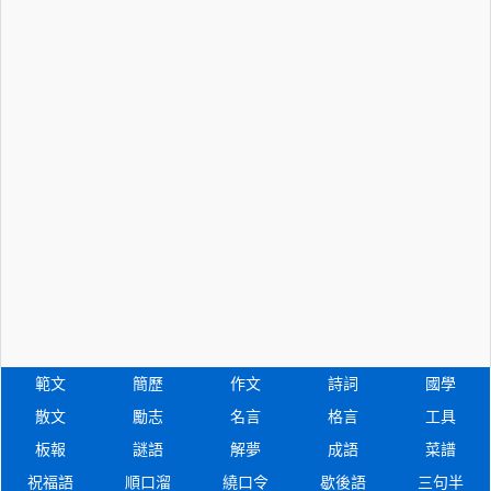
範文
簡歷
作文
詩詞
國學
散文
勵志
名言
格言
工具
板報
謎語
解夢
成語
菜譜
祝福語
順口溜
繞口令
歇後語
三句半