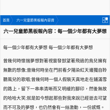
首頁
六一兒童節黑板報內容資
料
六一兒童節黑板報內容：每一個少年都有大夢想
每一個少年都有大夢想 每一個少年都有大夢想
曾幾何時懷揣夢想對著視窗發獃望著飛過的鳥兒擁有
無數的想像;曾幾何時坐在門前看夕陽染紅天邊獨自聆
聽風兒的歌唱;曾幾何時一個人假裝天真地走在鋪滿雪
的路上，留下一串串清晰而又明緩的腳印，然後無故
的哈哈大笑;就是如今想起那些對我來說已經逝去可望
而不可及的夢想，也仍然會有一絲激動，一份感慨。