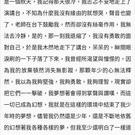
是一個秋天，我記得那天很冷，我忐忑不安地走上了
演講台，不知為什麼我沒有緣由的就想哭，聲音也變
了，老師在台下鼓勵我，然而卻沒有絲毫作用，我無
法去冷靜，是的，那一刻我退縮了，我沒有勇敢的面
對自己，於是我木然地走下了講台，呆呆的，瞬間眼
淚刷的一下子落了下來，我曾經所渴望與憧憬的，因
為我的放棄頓然消失無影蹤，那顆年少的心無法釋
然，我以為我夠堅強，我夠勇敢，我夠理智，現實卻
把它們一一擊破，我夢想著會得到掌聲與讚嘆，而這
一切已成為幻想，我就是在這樣的環境中結束了我少
年時的夢想。儘管我仍然還是少年，還是不斷地依舊
的幻想著我各種各樣的夢，但我至少還明白了一樣道