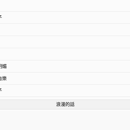
子
明媚
自樂
子
浪漫的話