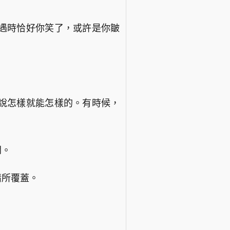
遇時恰好你笑了，或許是你皺
說怎樣就能怎樣的。有時候，
開。
情所覆蓋。