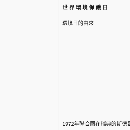
世 界 環 境 保 護 日
環境日的由來
1972年聯合國在瑞典的斯德