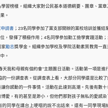
為學習榜樣，組織大家對公民基本道德綱要、團章、黨章
效果。
黨申請書
；23名同學參加了黨支部開辦的黨校培訓並獲結
位，發揮了積極作用；4名同學參加勤工儉學實踐活動；
國家
勵志
獎學金。組織參加學校及學院活動素質教育一直
之中。
春天我和母親有個約會”主題團日活動。活動第一項是進
協的一份調查表。從調查表上看，大部分同學還是比較
最讓你感動的一件事情。活動在此達到高潮。先後有數十
的博愛，有的甚至是渺小，但他們那對孩子無私的愛感染
有的同學在講台上哽咽的說不出話來。還有一同學現場