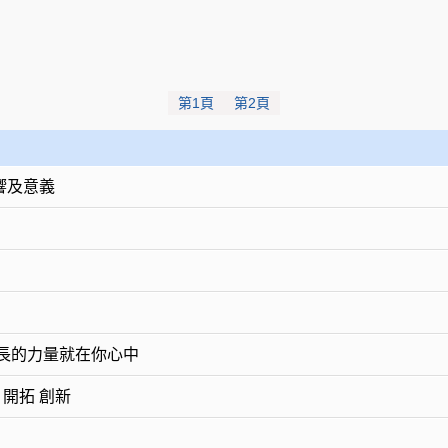
第1頁
第2頁
響及意義
成長的力量就在你心中
 開拓 創新