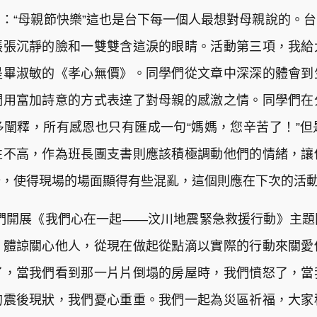
：“母親節快樂”這也是台下每一個人最想對母親說的。
張張沉靜的臉和一雙雙含這淚的眼睛。活動第三項，我給
是畢淑敏的《孝心無價》。同學們從文章中深深的體會到
們用富加詩意的方式表達了對母親的感激之情。同學們在
闡釋，所有感恩也只有匯成一句“媽媽，您辛苦了！”
性不高，作為班長團支書則應該積極調動他們的情緒，讓
分，使得現場的場面顯得有些混亂，這個則應在下次的活
們開展《我們心在一起——汶川地震緊急救援行動》主
、體諒關心他人，從現在做起從點滴以實際的行動來關愛
了，當我們看到那一片片倒塌的房屋時，我們憤怒了，當
的震後現狀，我們憂心重重。我們一起為災區祈福，大家