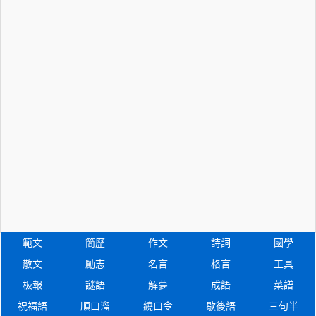
範文
簡歷
作文
詩詞
國學
散文
勵志
名言
格言
工具
板報
謎語
解夢
成語
菜譜
祝福語
順口溜
繞口令
歇後語
三句半