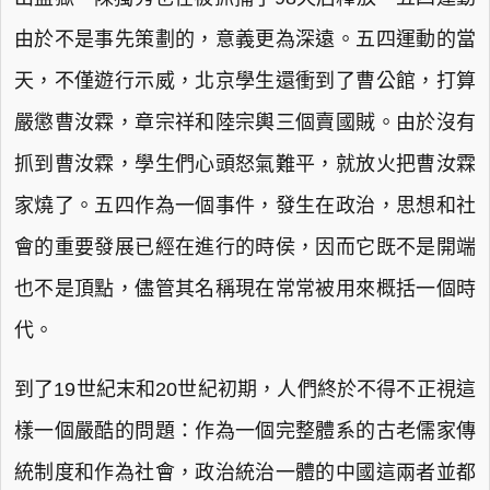
由於不是事先策劃的，意義更為深遠。五四運動的當
天，不僅遊行示威，北京學生還衝到了曹公館，打算
嚴懲曹汝霖，章宗祥和陸宗輿三個賣國賊。由於沒有
抓到曹汝霖，學生們心頭怒氣難平，就放火把曹汝霖
家燒了。五四作為一個事件，發生在政治，思想和社
會的重要發展已經在進行的時侯，因而它既不是開端
也不是頂點，儘管其名稱現在常常被用來概括一個時
代。
到了19世紀末和20世紀初期，人們終於不得不正視這
樣一個嚴酷的問題：作為一個完整體系的古老儒家傳
統制度和作為社會，政治統治一體的中國這兩者並都