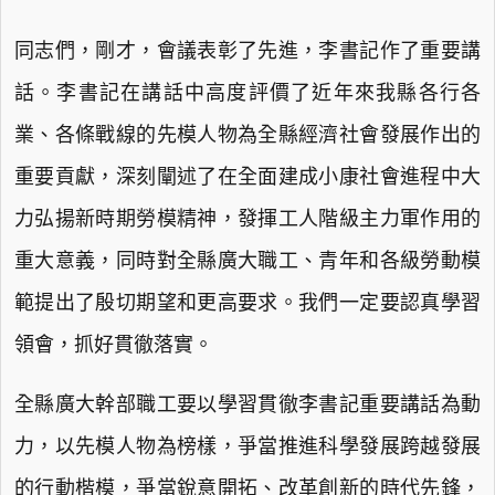
同志們，剛才，會議表彰了先進，李書記作了重要講
話。李書記在講話中高度評價了近年來我縣各行各
業、各條戰線的先模人物為全縣經濟社會發展作出的
重要貢獻，深刻闡述了在全面建成小康社會進程中大
力弘揚新時期勞模精神，發揮工人階級主力軍作用的
重大意義，同時對全縣廣大職工、青年和各級勞動模
範提出了殷切期望和更高要求。我們一定要認真學習
領會，抓好貫徹落實。
全縣廣大幹部職工要以學習貫徹李書記重要講話為動
力，以先模人物為榜樣，爭當推進科學發展跨越發展
的行動楷模，爭當銳意開拓、改革創新的時代先鋒，