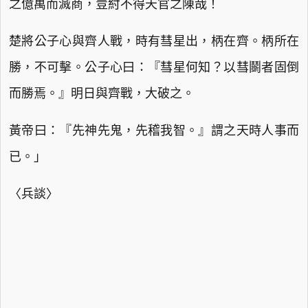
之億萬而滅商，豈紂不得天官之陳哉！
楚將公子心與齊人戰，時有彗星出，柄在齊。柄所在
勝，不可擊。公子心曰：『彗星何知？以彗鬬者固倒
而勝焉。』明日與齊戰，大破之。
黃帝曰：『先神先鬼，先稽我智。』謂之天時人事而
已。」
〈兵談〉