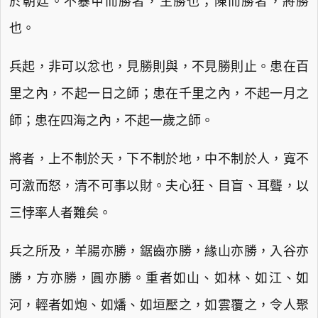
於朝廷。不暴甲而勝者，主勝也；陳而勝者，將勝
也。
兵起，非可以忿也，見勝則與，不見勝則止。患在百
里之內，不起一日之師；患在千里之內，不起一月之
師；患在四海之內，不起一歲之師。
將者，上不制於天，下不制於地，中不制於人，寬不
可激而怒，清不可事以財。夫心狂、目盲、耳聾，以
三悖率人者難矣。
兵之所及，羊腸亦勝，鋸齒亦勝，緣山亦勝，入谷亦
勝，方亦勝，圓亦勝。重者如山、如林、如江、如
河，輕者如炮、如燔、如垣壓之，如雲覆之，令人聚