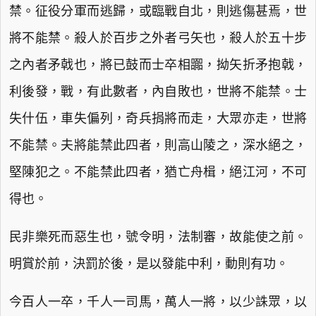
禁。征役分軍而逃歸，或臨戰自北，則逃傷甚焉，世
將不能禁。殺人於百步之外者弓矢也，殺人於五十步
之內者矛戟也，將已鼓而士卒相嚻，拗矢折矛抱戟，
利後發，戰，有此數者，內自敗也，世將不能禁。士
失什伍，車失偏列，奇兵捐將而走，大眾亦走，世將
不能禁。夫將能禁此四者，則高山陵之，深水絕之，
堅陳犯之。不能禁此四者，猶亡舟楫，絕江河，不可
得也。
民非樂死而惡生也，號令明，法制審，故能使之前。
明賞於前，決罰於後，是以發能中利，動則有功。
今百人一卒，千人一司馬，萬人一將，以少誅眾，以