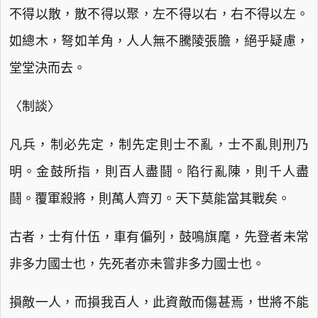
不得以散，散不得以聚，左不得以右，右不得以左。
如總木，弩如羊角，人人無不騰陵張膽，絕乎疑慮，
堂堂決而去。
〈制談〉
凡兵，制必先定，制先定則士不亂，士不亂則刑乃
明。金鼓所指，則百人盡鬪。陷行亂陳，則千人盡
鬪。覆軍殺將，則萬人齊刃。天下莫能當其戰矣。
古者，士有什伍，車有偏列，鼓鳴旗麾，先登者未常
非多力國士也，先死者亦未嘗非多力國士也。
損敵一人，而損我百人，此資敵而傷甚焉，世將不能