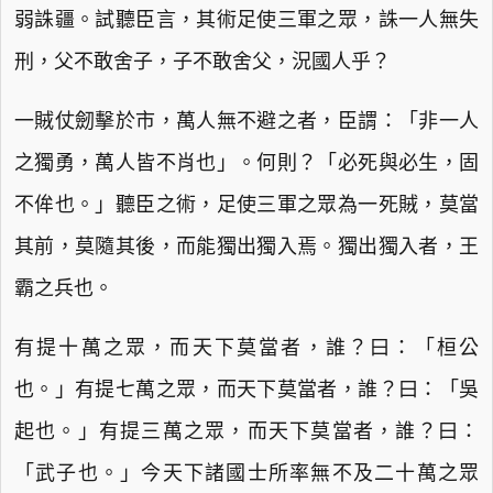
弱誅疆。試聽臣言，其術足使三軍之眾，誅一人無失
刑，父不敢舍子，子不敢舍父，況國人乎？
一賊仗劒擊於市，萬人無不避之者，臣謂：「非一人
之獨勇，萬人皆不肖也」。何則？「必死與必生，固
不侔也。」聽臣之術，足使三軍之眾為一死賊，莫當
其前，莫隨其後，而能獨出獨入焉。獨出獨入者，王
霸之兵也。
有提十萬之眾，而天下莫當者，誰？曰：「桓公
也。」有提七萬之眾，而天下莫當者，誰？曰：「吳
起也。」有提三萬之眾，而天下莫當者，誰？曰：
「武子也。」今天下諸國士所率無不及二十萬之眾