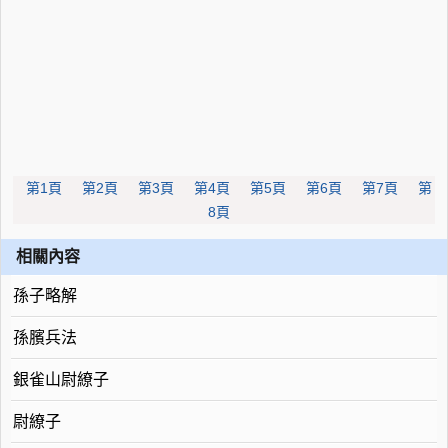
第1頁
第2頁
第3頁
第4頁
第5頁
第6頁
第7頁
第
8頁
相關內容
孫子略解
孫臏兵法
銀雀山尉繚子
尉繚子