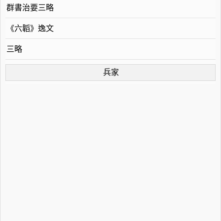
群書治要三略
《六韜》逸文
三略
兵家