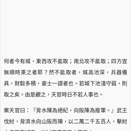
何者今有城，東西攻不能取；南北攻不能取；四方豈
無順時乘之者耶？然不能取者，城高池深，兵器備
具，財穀多積，豪士一謀者也。若城下池淺守弱，則
取之矣。由是觀之，天官時日不若人事也。
案天官曰：『背水陳為絕紀，向阪陳為廢軍。』武王
伐紂，背濟水向山阪而陳，以二萬二千五百人，擊紂