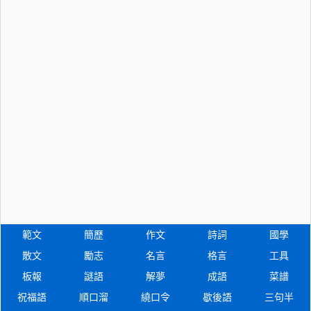
範文
簡歷
作文
詩詞
國學
散文
勵志
名言
格言
工具
板報
謎語
解夢
成語
菜譜
祝福語
順口溜
繞口令
歇後語
三句半