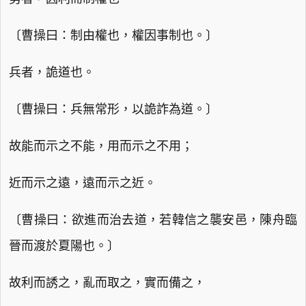
〔曹操曰：制由權也，權因事制也。〕
兵者，詭道也。
〔曹操曰：兵無常形，以詭詐為道。〕
故能而示之不能，用而示之不用；
近而示之遠，遠而示之近。
〔曹操曰：欲進而治去道，若韓信之襲安邑，陳舟臨
晉而渡於夏陽也。〕
故利而誘之，亂而取之，實而備之，