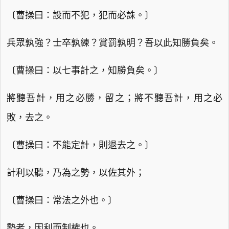
〔曹操曰：設而不犯，犯而必誅。〕
兵眾孰強？士卒孰練？賞罰孰明？吾以此知勝負矣。
〔曹操曰：以七事計之，知勝負矣。〕
將聽吾計，用之必勝，留之；將不聽吾計，用之必
敗，去之。
〔曹操曰：不能定計，則退去之。〕
計利以聽，乃為之勢，以佐其外；
〔曹操曰：常法之外也。〕
勢者，因利而制權也。