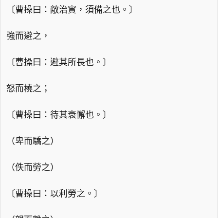
〔曹操曰：敵治實，須備之也。〕
強而避之，
〔曹操曰：避其所長也。〕
怒而橈之；
〔曹操曰：待其衰懈也。〕
（卑而驕之）
（佚而勞之）
〔曹操曰：以利勞之。〕