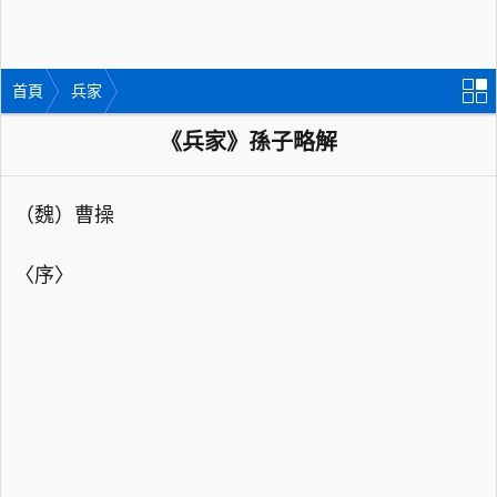
首頁
兵家
《兵家》孫子略解
（魏）曹操
〈序〉