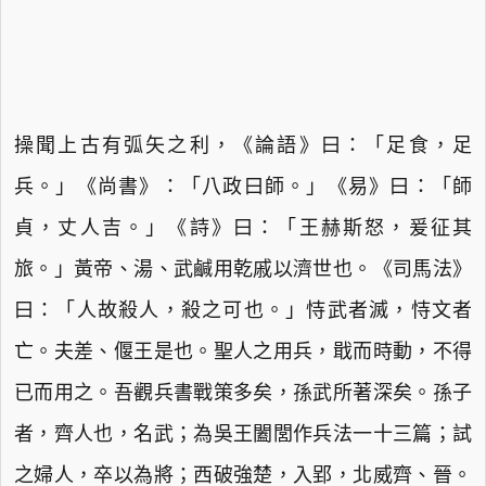
操聞上古有弧矢之利，《論語》曰：「足食，足
兵。」《尚書》：「八政曰師。」《易》曰：「師
貞，丈人吉。」《詩》曰：「王赫斯怒，爰征其
旅。」黃帝、湯、武鹹用乾戚以濟世也。《司馬法》
曰：「人故殺人，殺之可也。」恃武者滅，恃文者
亡。夫差、偃王是也。聖人之用兵，戢而時動，不得
已而用之。吾觀兵書戰策多矣，孫武所著深矣。孫子
者，齊人也，名武；為吳王闔閭作兵法一十三篇；試
之婦人，卒以為將；西破強楚，入郢，北威齊、晉。