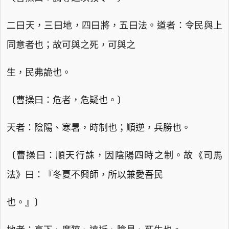
二曰天，三曰地，四曰將，五曰法。道者：令民與上
同意者也；故可與之死，可與之
生，民弗詭也。
〔曹操曰：危者，危疑也。〕
天者：陰陽、寒暑，時制也；順逆，兵勝也。
〔曹操曰：順天行誅，因陰陽四時之制。故《司馬
法》曰：『冬夏不興師，所以兼愛吾民
也。』〕