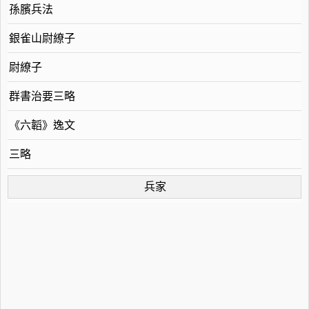
孫臏兵法
銀雀山尉繚子
尉繚子
群書治要三略
《六韜》逸文
三略
兵家