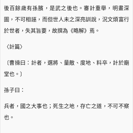
後百餘歲有孫臏，是武之後也。審計重舉，明畫深
圖，不可相誣，而但世人未之深亮訓說，況文煩富行
於世者，失其旨要，故撰為《略解》焉。
〈計篇〉
〔曹操曰：計者，選將、量敵、度地、料卒，計於廟
堂也。〕
孫子曰：
兵者，國之大事也；死生之地，存亡之道，不可不察
也。