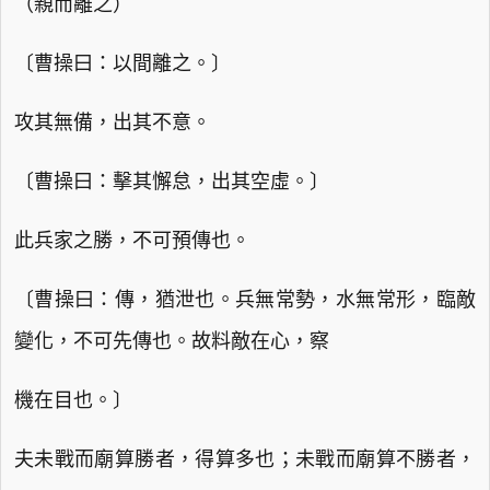
（親而離之）
〔曹操曰：以間離之。〕
攻其無備，出其不意。
〔曹操曰：擊其懈怠，出其空虛。〕
此兵家之勝，不可預傳也。
〔曹操曰：傳，猶泄也。兵無常勢，水無常形，臨敵
變化，不可先傳也。故料敵在心，察
機在目也。〕
夫未戰而廟算勝者，得算多也；未戰而廟算不勝者，