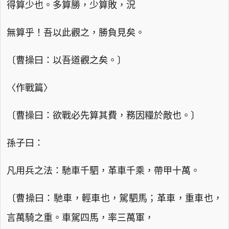
得算少也。多算勝，少算敗，況
無算乎！吾以此觀之，勝負見矣。
〔曹操曰：以吾道觀之矣。〕
〈作戰篇〉
〔曹操曰：欲戰必先算其費，務因糧於敵也。〕
孫子曰：
凡用兵之法：馳車千駟，革車千乘，帶甲十萬。
〔曹操曰：馳車，輕車也，駕駟馬；革車，重車也，
言萬騎之重。車駕四馬，率三萬軍，