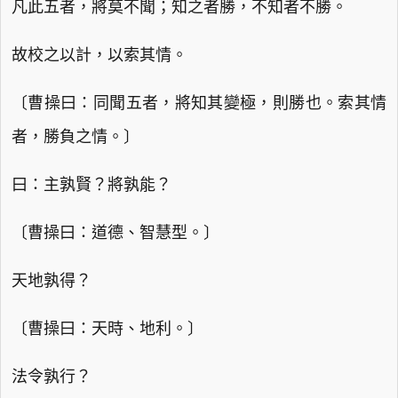
凡此五者，將莫不聞；知之者勝，不知者不勝。
故校之以計，以索其情。
〔曹操曰：同聞五者，將知其變極，則勝也。索其情
者，勝負之情。〕
曰：主孰賢？將孰能？
〔曹操曰：道德、智慧型。〕
天地孰得？
〔曹操曰：天時、地利。〕
法令孰行？