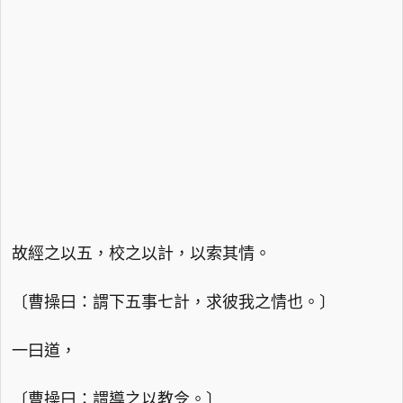
故經之以五，校之以計，以索其情。
〔曹操曰：謂下五事七計，求彼我之情也。〕
一曰道，
〔曹操曰：謂導之以教令。〕