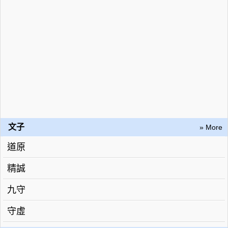
文子
» More
道原
精誠
九守
守虛