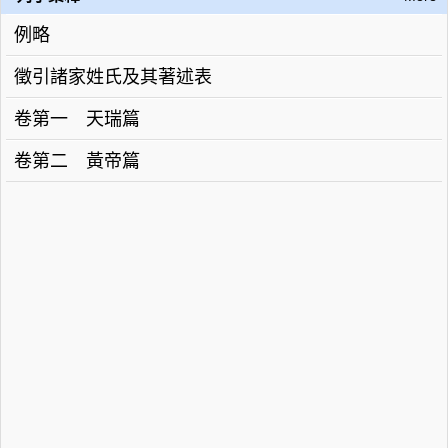
例略
徵引諸家姓氏及其著述表
卷第一 天瑞篇
卷第二 黃帝篇