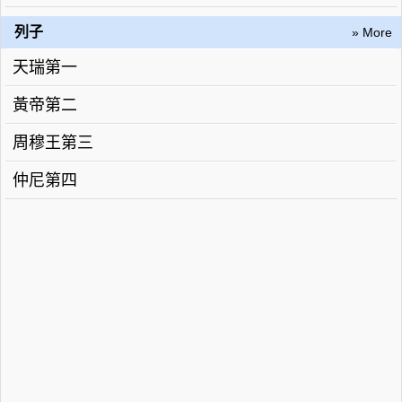
列子
» More
天瑞第一
黃帝第二
周穆王第三
仲尼第四