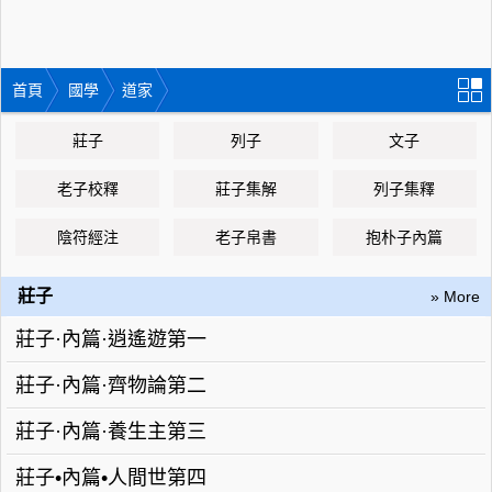
首頁
國學
道家
莊子
列子
文子
老子校釋
莊子集解
列子集釋
陰符經注
老子帛書
抱朴子內篇
莊子
» More
莊子·內篇·逍遙遊第一
莊子·內篇·齊物論第二
莊子·內篇·養生主第三
莊子•內篇•人間世第四