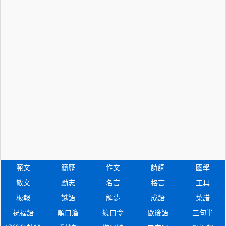
範文
簡歷
作文
詩詞
國學
散文
勵志
名言
格言
工具
板報
謎語
解夢
成語
菜譜
祝福語
順口溜
繞口令
歇後語
三句半