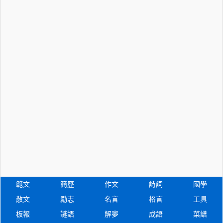
範文
簡歷
作文
詩詞
國學
散文
勵志
名言
格言
工具
板報
謎語
解夢
成語
菜譜