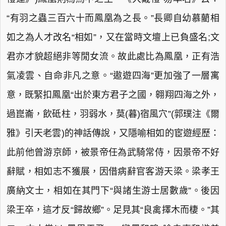
“有羽之蟲三百六十而鳳凰為之長。”長卿自幼慕藺相
如之為人才改名“相如”，又在當時文壇上已負盛名;文
君亦才貌超絕非等閒女流。故此處比為鳳凰，正有浩
氣凌雲、自命非凡之意。“遨遊四海”更加強了一層寓
意，既緊扣鳳凰“出於東方君子之國，翱翔四海之外，
過崑崙，飲砥柱，羽弱水，莫(暮)宿風穴”(郭璞注《爾
雅》引天老雲)的神話傳說，又隱喻相如的宦遊經歷：
此前他曾游京師，被景帝任為武騎常侍，因景帝不好
辭賦，相如志不獲展，因借病辭官客游天梁。梁孝王
廣納文士，相如在其門下“與諸生游士居數歲”。後因
梁王卒，這才反“歸故鄉”。足見其“良禽擇木而棲。”其