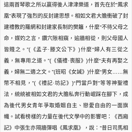
這兩首琴歌之所以贏得後人津津樂道，首先在於“鳳求
凰”表現了強烈的反封建思想。相如文君大膽衝破了封
建禮教的羅網和封建家長制的樊籬，什麼“不待父母之
命，媒妁之言，鑽穴隙相窺，逾牆相從，則父母國人
皆賤之。”(《孟子·滕文公下》)什麼“婦人有三從之
義，無專用之道。”(《儀禮·喪服》)什麼“夫有再娶之
義，婦無二適之文。”(班昭《女誡》)什麼“男女……無
幣不相見，”(《禮記·坊記》)“門當戶對”等等神聖禮
法，統統被相如文君的大膽私奔行動崐踩在腳下，成
為後代男女青年爭取婚姻自主、戀愛自由的一面旗
幟。試看榜樣的力量在後代文學中的影響吧：《西廂
記》中張生亦隔牆彈唱《鳳求凰》，說：“昔日司馬相