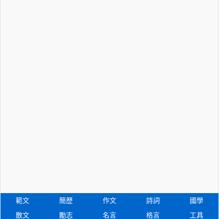
範文
簡歷
作文
詩詞
國學
散文
勵志
名言
格言
工具