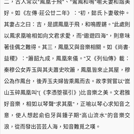
二，古人常以“鳳凰于飛”、“鸞鳳和鳴”喻夫妻和諧美
好。如《左傳·莊公廿二年》：“初，懿氏卜妻敬仲。
其妻占之曰：吉，是謂鳳凰于飛，和鳴鏗鏘。”此處則
以鳳求凰喻相如向文君求愛，而“遨遊四海”，則意味
著佳偶之難得。其三，鳳凰又與音樂相關。如《尚書·
益稷》：“簫韶九成，鳳凰來儀。”又《列仙傳》載：
秦穆公女弄玉與其夫蕭史吹簫，鳳凰皆來止其屋，穆
公為作鳳台，後弄玉夫婦皆乘鳳而去。故李賀嘗以“崑
山玉碎鳳凰叫”(《李憑箜篌引》)比音樂之美。文君雅
好音樂，相如以琴聲“求其凰”，正喻以琴心求知音之
意，使人想起俞伯牙與鍾子期“高山流水”的音樂交
浪，從而發出芸芸人海，知音難覓之嘆。