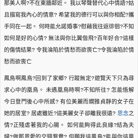
那美人啊?不在東牆鄰近。 我以琴聲替代心中情語?姑
且描寫我內心的情意? 希望我的德行可以與你相配?攜
手同在一起。 何時能允諾婚事?慰藉我往返徘徊?不知
如何是好的心情? 無法與你比翼偕飛?百年好合?這樣
的傷情結果? 令我淪陷於情愁而欲喪亡?令我淪陷於情
愁而欲喪亡
鳳鳥啊鳳鳥?回到了家鄉? 行蹤無定?遊覽天下只為尋
求心中的凰鳥。 未遇凰鳥時啊?不知所往? 怎能悟解
今日登門後心中所感? 有位美麗而嫻雅貞靜的女子在
她的居室? 居處雖近?這美麗女子卻離我很遠?
思念
之
情?正殘虐著我的心腸。 如何能夠得此良緣?結為夫
婦?做那恩愛的交頸鴛鴦? 但願我這鳳鳥?能與你這凰