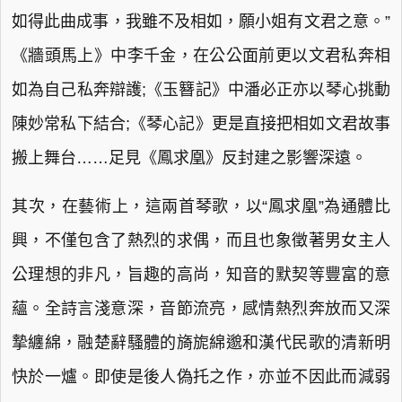
如得此曲成事，我雖不及相如，願小姐有文君之意。”
《牆頭馬上》中李千金，在公公面前更以文君私奔相
如為自己私奔辯護;《玉簪記》中潘必正亦以琴心挑動
陳妙常私下結合;《琴心記》更是直接把相如文君故事
搬上舞台……足見《鳳求凰》反封建之影響深遠。
其次，在藝術上，這兩首琴歌，以“鳳求凰”為通體比
興，不僅包含了熱烈的求偶，而且也象徵著男女主人
公理想的非凡，旨趣的高尚，知音的默契等豐富的意
蘊。全詩言淺意深，音節流亮，感情熱烈奔放而又深
摯纏綿，融楚辭騷體的旖旎綿邈和漢代民歌的清新明
快於一爐。即使是後人偽托之作，亦並不因此而減弱