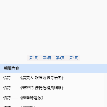
第2頁
第3頁
第4頁
第5頁
相關內容
情詩——《虞美人·銀床淅瀝青梧老》
情詩——《蝶戀花·佇倚危樓風細細》
情詩——《題春綺遺像》