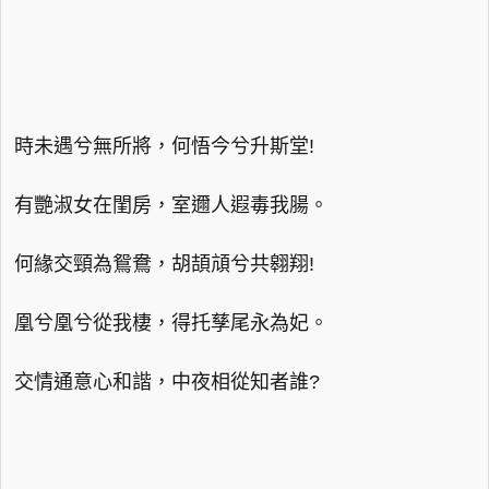
時未遇兮無所將，何悟今兮升斯堂!
有艷淑女在閨房，室邇人遐毒我腸。
何緣交頸為鴛鴦，胡頡頏兮共翱翔!
凰兮凰兮從我棲，得托孳尾永為妃。
交情通意心和諧，中夜相從知者誰?