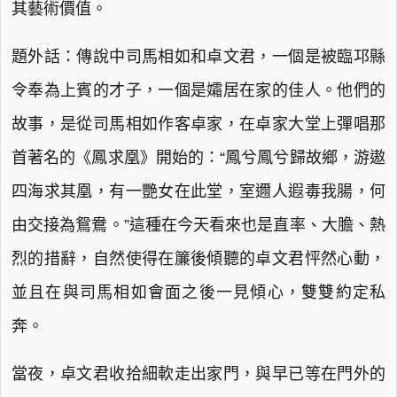
其藝術價值。
題外話：傳說中司馬相如和卓文君，一個是被臨邛縣
令奉為上賓的才子，一個是孀居在家的佳人。他們的
故事，是從司馬相如作客卓家，在卓家大堂上彈唱那
首著名的《鳳求凰》開始的：“鳳兮鳳兮歸故鄉，游遨
四海求其凰，有一艷女在此堂，室邇人遐毒我腸，何
由交接為鴛鴦。”這種在今天看來也是直率、大膽、熱
烈的措辭，自然使得在簾後傾聽的卓文君怦然心動，
並且在與司馬相如會面之後一見傾心，雙雙約定私
奔。
當夜，卓文君收拾細軟走出家門，與早已等在門外的