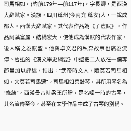
司馬相如，(約前179年—前117年)，字長卿，是西漢
大辭賦家。漢族，四川蓬州(今南充 蓬安)人，一說成
都人。西漢大辭賦家。其代表作品為《子虛賦》。作
品詞藻富麗，結構宏大，使他成為漢賦的代表作家，
後人稱之為賦聖。他與卓文君的私奔故事也廣為流
傳。魯迅的《漢文學史綱要》中還把二人放在一個專
節里加以評述，指出：“武帝時文人，賦莫若司馬相
如，文莫若司馬遷”。司馬相如善鼓琴，其所用琴名為
“綠綺”，西漢景帝時梁王所贈，是名噪一時的古琴，
其名流傳至今，甚至在文學作品中成了古琴的別稱。