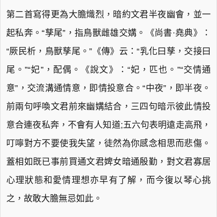
第二首寫得更為大膽熾烈，暗約文君半夜幽會，並一
起私奔。“孳尾”，指鳥獸雌雄交媾。《尚書·堯典》：
“厥民析，鳥獸孳尾。”《傳》云：“乳化曰孳，交接曰
尾。”“妃”，配偶。《說文》：“妃，匹也。”“交情通
意”，交流溝通情意，即情投意合。“中夜”，即半夜。
前兩句呼喚文君前來幽媾結合，三四句暗示彼此情投
意合連夜私奔，不會有人知道;五六句表明遠走高飛，
叮嚀對方不要使我失望，徒然為你感念相思而悲傷。
蓋相如既已事前買通文君婢女暗通殷勤，對文君寡居
心理狀態和愛情理想亦早有了解，而今復以琴心挑
之，故敢大膽無忌如此。