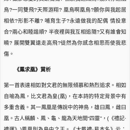
鳥?一同雙飛?天際游翔? 凰鳥啊凰鳥?願你與我起居
相依?形影不離? 哺育生子?永遠做我的配偶 情投意
合?兩心和睦諧順? 半夜裡與我互相追隨?又有誰會知
曉? 展開雙翼遠走高飛?徒然為你感念相思而使我悲
傷。
《鳳求凰》賞析
第一首表達相如對文君的無限傾慕和熱烈追求。相如
自喻為鳳，比文君為皇(凰)，在本詩的特定背景中有
多重含義。其一鳳凰是傳說中的神鳥，雄曰鳳，雌曰
凰。古人稱麟、鳳、龜、龍為天地間“四靈”，(《禮記·
禮運》)鳳凰則為鳥中之王。《大戴禮·易本名》云：