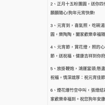
2、正月十五盼團圓，送你四
願願隨心!狗年元宵快樂!
3、元宵到，喜氣照，吃碗湯
圓，樂陶陶，闔家歡樂幸福隨
4、元宵節，賞花燈，照的心
節，送祝福，健康吉祥到你
5、放掛鞭炮，鴻運當頭;懸
祝福，情深誼厚：祝元宵佳節
6、煙花爆竹空中叫，張燈結
家歡樂幸福到。祝您狗年安康