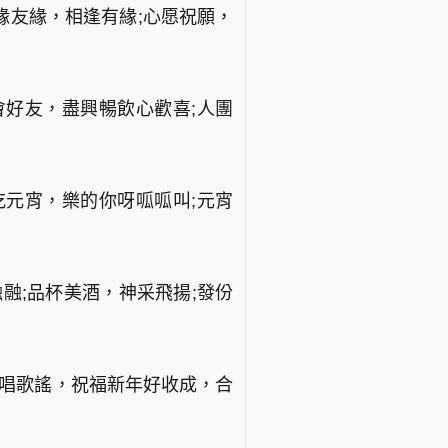
緣友緣，相逢有緣;心愿祝願，
會好友，盡興暢飲心歡喜;人團
吃元宵，樂的你呀呱呱叫;元宵
融;品杯美酒，神采飛揚;發份
唱歌謠，祝福新年好收成，合