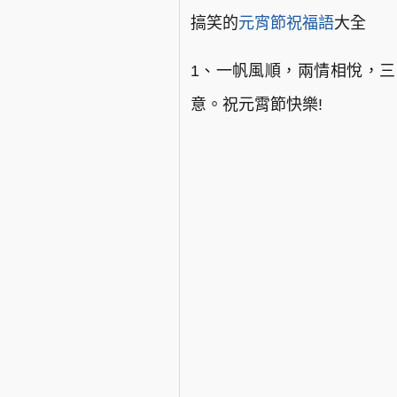
搞笑的
元宵節祝福語
大全
1、一帆風順，兩情相悅，三
意。祝元霄節快樂!