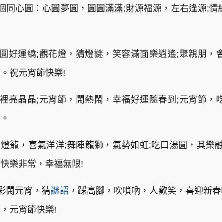
個同心圓：心圓夢圓，圓圓滿滿;財源福源，左右逢源;情
圓好運繞;觀花燈，猜燈謎，笑容滿面樂逍遙;聚親朋，
。祝元宵節快樂!
裡亮晶晶;元宵節，鬧熱鬧，幸福好運隨春到;元宵節，
府。
盞燈籠，喜氣洋洋;舞陣龍獅，氣勢如虹;吃口湯圓，其樂融
快樂非常，幸福無限!
彩鬧元宵，猜
謎語
，踩高腳，吹嗩吶，人歡笑，喜迎新春
，元宵節快樂!