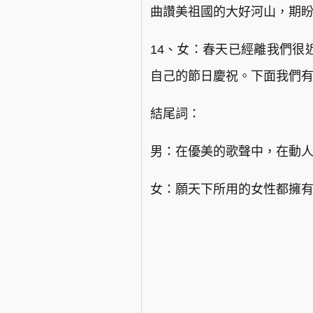
曲讚美祖國的大好河山，期
14、女：春天已經離我們很
自己的節日慶祝。下面我們
結尾詞：
男：在優美的歌聲中，在動
女：願天下所用的女性都擁