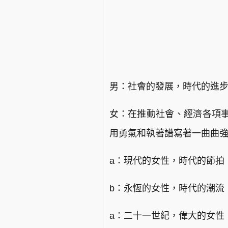
男：社會的發展，時代的進
女：在推動社會、經濟各項
用勇氣和執著譜寫著一曲曲
a：現代的女性，時代的節拍
b：永恆的女性，時代的潮流
a：二十一世紀，偉大的女性