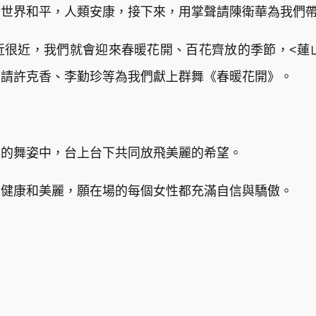
盼世界和平，人類安康，接下來，用掌聲請陳衛華為我們
近很近，我們就會迎來春暖花開、百花齊放的季節，<蓮山
有請許克香、李勤珍等為我們獻上群舞《春暖花開》。
人的舞姿中，台上台下共同放飛美麗的希望。
有健康和美麗，願在場的每個女性都充滿自信與驕傲。