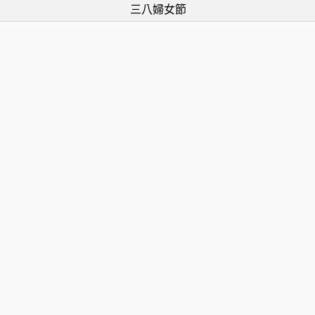
三八婦女節