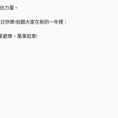
獻出力量。
日快樂!祝願大家在新的一年裡：
家歡樂，萬事如意!