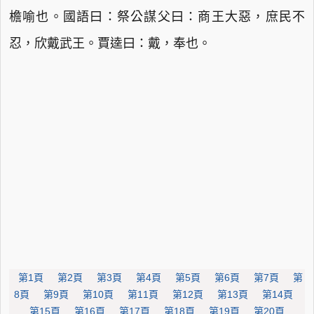
檐喻也。國語曰：祭公謀父曰：商王大惡，庶民不
忍，欣戴武王。賈逵曰：戴，奉也。
第1頁
第2頁
第3頁
第4頁
第5頁
第6頁
第7頁
第
8頁
第9頁
第10頁
第11頁
第12頁
第13頁
第14頁
第15頁
第16頁
第17頁
第18頁
第19頁
第20頁