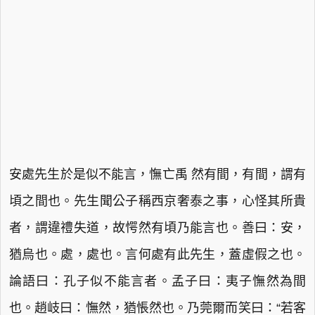
安處先生於是似不能言，憮亡禹 然有間，有間，謂有
頃之間也。先生聞公子稱西京奢泰之事，心怪其所貴
者，謂違禮失道，故愕然有頃乃能言也。善曰：安，
猶烏也。處，處也。言何處有此先生，蓋虛假之也。
論語曰：孔子似不能言者。孟子曰：夷子憮然為間
也。趙岐曰：憮然，猶悵然也。乃莞爾而笑曰：“若客