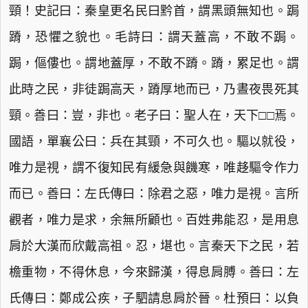
頸！史記曰：秦皇更名民曰黔首，謂黑頭無知也。跼
蹐，恐懼之貌也。毛詩曰：謂天蓋高，不敢不跼。
跼，傴僂也。謂地蓋厚，不敢不蹐。蹐，累足也。謂
此時之民，非徒跼高天，蹐厚地而已，乃晝夜畏死其
頸。善曰：豈，非也。老子曰：聖人在，天下□□焉。
國語，單襄公曰：兵在其頸，不可久也。驅以就役，
唯力是視，謂不復知民有緩急與饑寒，唯趍驅令作力
而已。善曰：左氏傳曰：除君之惡，唯力是視。言所
觀者，唯力是求，余無所顧也。百姓弗能忍，是用息
肩於大漢而欣戴高祖。忍，堪也。言秦天下之民，若
檐重物，不得休息，今來歸漢，得息肩膊。善曰：左
氏傳曰：鄭成公疾，子駟請息肩於晉。杜預曰：以負