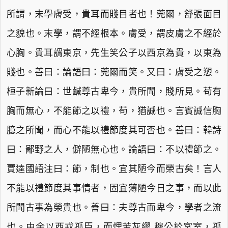
所謂，末學膚受，貴耳而賤目者也！莞爾，舒張面目
之貌也。末學，謂不經根本。膚受，謂皮膚之不經於
心胸。貴耳謂東京，先生笑公子以西京為貴，以東為
賤也。善曰：論語曰：莞爾而笑。又曰：膚受之愬。
桓子新論曰：世鹹尊古卑今，貴所聞，賤所見。苟有
胸而無心，不能節之以禮，苟，猶誠也。言賓誠信胸
臆之所聞，而心不能以禮節度其可否也。善曰：韓詩
曰：鄙野之人，僻陋無心也。論語曰：不以禮節之。
賈逵國語注曰：節，制也。宜其陋今而榮古矣！言人
不能以禮節度其事情者，固宜薄陋今日之事，而以此
所聞古事為榮貴也。善曰：夫尊古而卑今，學者之流
也。由余以西戎孤臣，而悝苦灰繆 穆公於宮室，孤