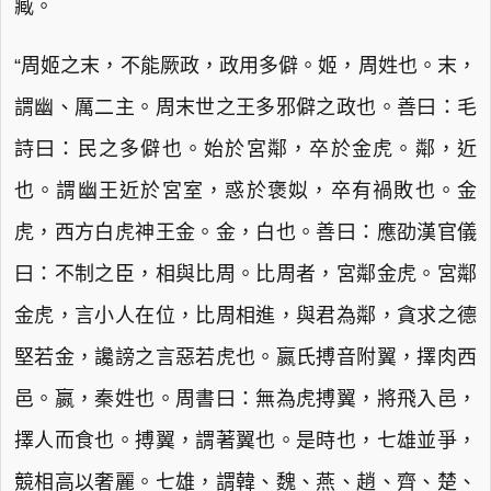
臧。
“周姬之末，不能厥政，政用多僻。姬，周姓也。末，
謂幽、厲二主。周末世之王多邪僻之政也。善曰：毛
詩曰：民之多僻也。始於宮鄰，卒於金虎。鄰，近
也。謂幽王近於宮室，惑於褒姒，卒有禍敗也。金
虎，西方白虎神王金。金，白也。善曰：應劭漢官儀
曰：不制之臣，相與比周。比周者，宮鄰金虎。宮鄰
金虎，言小人在位，比周相進，與君為鄰，貪求之德
堅若金，讒謗之言惡若虎也。嬴氏搏音附翼，擇肉西
邑。嬴，秦姓也。周書曰：無為虎搏翼，將飛入邑，
擇人而食也。搏翼，謂著翼也。是時也，七雄並爭，
競相高以奢麗。七雄，謂韓、魏、燕、趙、齊、楚、