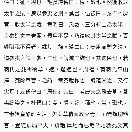
注曰：征，稅也。毛萇詩傳曰：稅，斂也。然後收以
太半之賦，威以參夷之刑。漢書，伍被曰：秦作阿房
宮，收太半之賦。韋昭曰：凡數，三分有二為太半。
言秦造宮室奢麗，費用不足，乃復收其太半之賦，百
姓賦稅不得者，誅其三族。漢書曰：秦用商鞅之法，
造參夷之誅。參，三也。謂滅三族也。其遇民也，若
剃氏之芟所銜草，遇，逢遇也。周禮，有剃氏掌山
澤，芟除草菅。毛詩：載芟載柞也。既蘊崇之，又行
火焉！左氏傳曰：周任有言曰：若農夫之務去草，芟
夷蘊崇之。杜預曰：芟，殺。蘊，積也。崇，聚也。
言秦始皇酷虐百姓，如芟草積而放火焉。□□徒頰切黔
首，豈徒跼局高天，蹐籍 厚地而已哉？乃救死於其