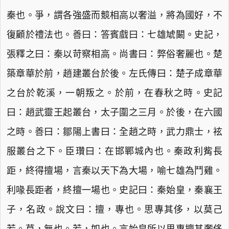
秦也。爭，謂各強盛而競相高以奢溢，將為國好，不
復顧於禮法也。善曰：答賓戲曰：七雄虓闞。史記，
張釋之曰：秦以苛察相高。尚書曰：弊俗奢麗也。楚
築章華於前，趙建叢台於後。左氏傳曰：楚子成章華
之台於乾溪，一朝叛之。於前，在春秋之時。史記
曰：趙武靈王起叢台，太子圍之三月。於後，在六國
之時。善曰：鄒陽上書曰：全趙之時，武力鼎士，袨
服叢台之下。臣瓚曰：在邯鄲城內也。秦政利觜長
距，終得擅場，言秦以天下為大場，喻七雄為鬥雞。
利喙長距者，終擅一場也。史記曰：秦始皇，秦襄王
子，名政。說文曰：擅，專也。思專其侈，以莫己