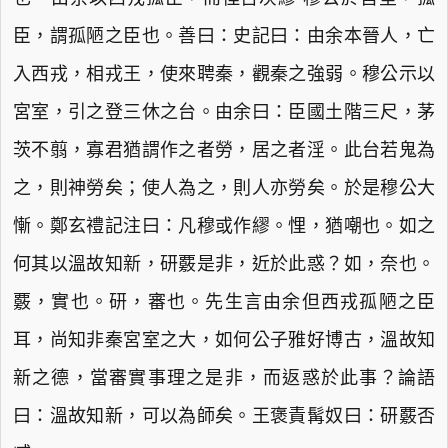
臣，謂孤陋之臣也。善曰：史記曰：由余本晉人，亡
入西戎，相戎王，使來聘秦，觀秦之強弱。穆公示以
宮室，引之登三休之台。由余曰：臣國土階三尺，茅
茨不翦，寡君猶謂作之者勞，居之者淫。此台若鬼為
之，則神勞矣；使人為之，則人亦勞矣。於是穆公大
慚。鄭玄禮記注曰：凡穆或作繆。悝，猶嘲也。如之
何其以溫故知新，研覈是非，近於此惑？如，奈也。
覈，實也。研，審也。先生言由余但西戎孤陋之臣
耳，尚知非秦宮室之大，如何公子雅好博古，溫故知
新之德，當審實事理之是非，而返惑於此事？論語
曰：溫故知新，可以為師矣。王褒責髯奴曰：研覈否