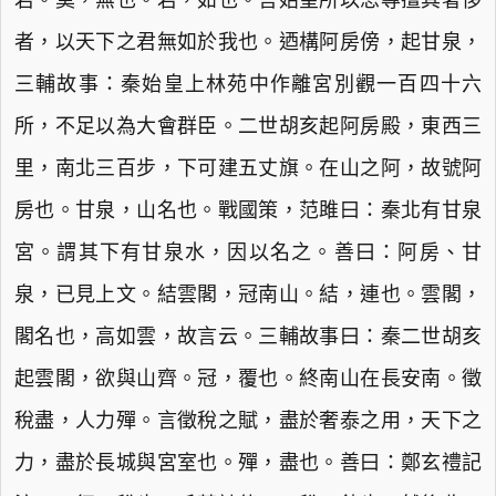
若。莫，無也。若，如也。言始皇所以思專擅其奢侈
者，以天下之君無如於我也。迺構阿房傍，起甘泉，
三輔故事：秦始皇上林苑中作離宮別觀一百四十六
所，不足以為大會群臣。二世胡亥起阿房殿，東西三
里，南北三百步，下可建五丈旗。在山之阿，故號阿
房也。甘泉，山名也。戰國策，范雎曰：秦北有甘泉
宮。謂其下有甘泉水，因以名之。善曰：阿房、甘
泉，已見上文。結雲閣，冠南山。結，連也。雲閣，
閣名也，高如雲，故言云。三輔故事曰：秦二世胡亥
起雲閣，欲與山齊。冠，覆也。終南山在長安南。徵
稅盡，人力殫。言徵稅之賦，盡於奢泰之用，天下之
力，盡於長城與宮室也。殫，盡也。善曰：鄭玄禮記