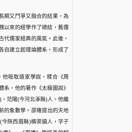
長期又鬥爭又融合的結果，為
魏以來的經學作了總結，舊儒
古代儒家經典的風氣。此後，
各自建立起理論體系，形成了
先生。他吸取道家學說，糅合《周
體系，他的著作《太極圖說》
)，范陽(今河北涿縣)人。他繼
新的象數學。邵雍提出的天地
縣(今陝西眉縣)橫渠鎮人，字子