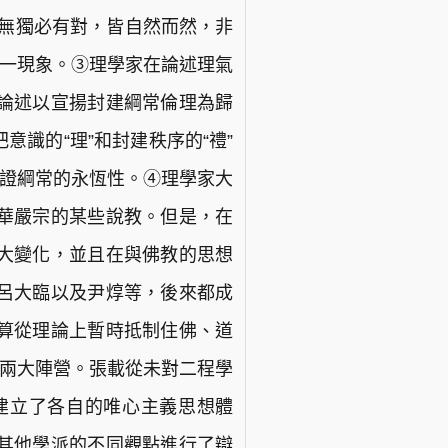
是“無獨必有對，皆自然而然，非
統一現象。③理學家在論述理氣
論述以宣揚封建綱常倫理為歸
識的“理”和封建秩序的“禮”
以論證綱常的永恆性。④理學家大
華嚴宗的某些說教。但是，在
大變化，並且在與佛教的思想
呂大臨以及尹焞等，後來都成
算從理論上暫時抵制住佛、道
學兩大陣營。張載從未對二程學
建立了各自的唯心主義思想體
其他學派的不同觀點進行了辯