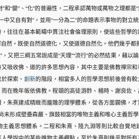
”和“變”、“化”的普遍性，二程承認萬物或萬物之理都
“一中又自有對”，並用“一分為二”的命題表示事物的對立
時，往往在基本範疇中貫注社會倫理原則，使這些哲學的
自然，既使自然道德化，又使道德自然化。他們幾乎都把意
理”，又把三綱五常說成是“天理”“流行”的必然結果，藉
時又吸收佛、道的許多思想內容，其中主要是佛教禪宗和
處於探索、
創新
的階段，相當多人的哲學思想前後曾有較
，而在晚年皈依佛教。程頤的高徒游酢、楊時、謝良佐、
期，朱熹建成精緻而龐雜的理學體系，從各方面闢佛，才
部尚未形成壁壘森嚴、旗鼓相當的唯物主義和唯心主義哲
物主義思想體系。二程和朱熹、陸九淵等則比較自覺地
等人學說中的某些唯物主義觀點，至於朱熹則幾乎對所有