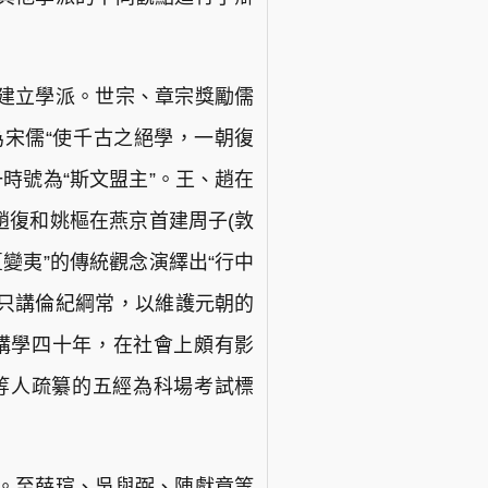
建立學派。世宗、章宗獎勵儒
宋儒“使千古之絕學，一朝復
一時號為“斯文盟主”。王、趙在
趙復和姚樞在燕京首建周子(敦
變夷”的傳統觀念演繹出“行中
，只講倫紀綱常，以維護元朝的
代講學四十年，在社會上頗有影
等人疏纂的五經為科場考試標
。至薛瑄、吳與弼、陳獻章等