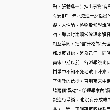
點，張載進一步指出事物“有對
有安排”。朱熹更進一步指出
觀、人性論、格物致知學說
宿，即以封建綱常倫理來解釋
相互等同，把“理”升格為“天
都以反對佛、道為己任，同
南宋中期以前，各派學說尚
鬥爭中不知不覺地敗下陣來
了佛教的信徒。直到南宋中
這兩個“異端”。⑤理學家內
說進行爭辯，也沒有形成唯
系，二程一再明確反駁張載