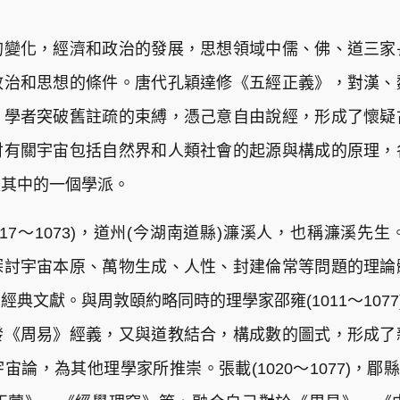
的變化，經濟和政治的發展，思想領域中儒、佛、道三家
政治和思想的條件。唐代孔穎達修《五經正義》，對漢、
，學者突破舊註疏的束縛，憑己意自由說經，形成了懷疑
討有關宇宙包括自然界和人類社會的起源與構成的原理，
是其中的一個學派。
17～1073)，道州(今湖南道縣)濂溪人，也稱濂溪
探討宇宙本原、萬物生成、人性、封建倫常等問題的理論
典文獻。與周敦頤約略同時的理學家邵雍(1011～1077
發《周易》經義，又與道教結合，構成數的圖式，形成了
論，為其他理學家所推崇。張載(1020～1077)，郿