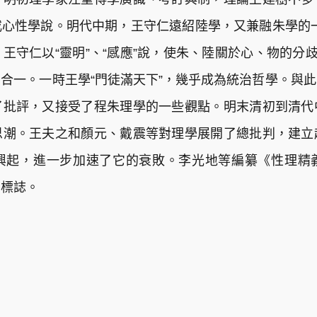
心性學說。明代中期，王守仁遠紹陸學，又兼融朱學的
。王守仁以“靈明”、“感應”說，使朱、陸關於心、物的分
合一。一時王學“門徒滿天下”，幾乎成為統治哲學。與
了批評，又接受了程朱理學的一些觀點。明末清初到清代
思潮。王夫之和顏元、戴震等對理學展開了總批判，建立
興起，進一步加速了它的衰敗。李光地等編纂《性理精
的標誌。