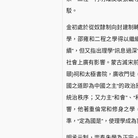
駁。
金初處於從奴隸制向封建制
學，邵雍和二程之學得以繼
續”，但又指出理學“訊息過深
社會上廣有影響。蒙古滅宋前
頤)祠和太極書院，廣收門徒
國之道即為中國之主”的政治
統治秩序；又力主“和會”、
響，他著重倫常和修身之學
準，“定為國是”，使理學成
明承元制，崇奉朱學為正宗