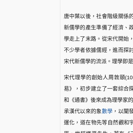
唐中葉以後，社會階級關係
新儒學的產生準備了經濟、
學走上了末路。從宋代開始
不少學者依據儒經，進而探
宋代新儒學的流派。理學即
宋代理學的創始人周敦頤(10
易》，初步建立了一套綜合
和《通書》後來成為理學家的經
承漢代以來的象
數學
，以闡
運化，道在物先等自然觀和宇宙