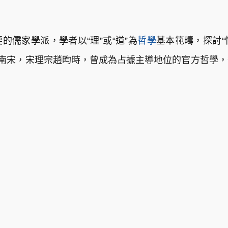
的儒家學派，學者以“理”或“道”為
哲學
基本範疇，探討“
於南宋，宋理宗趙昀時，曾成為占據主導地位的官方哲學