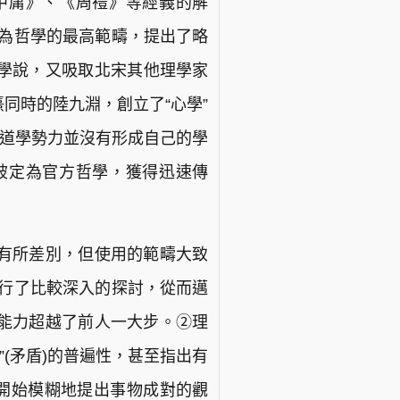
中庸》、《周禮》等經義的解
作為哲學的最高範疇，提出了略
學說，又吸取北宋其他理學家
同時的陸九淵，創立了“心學”
反道學勢力並沒有形成自己的學
被定為官方哲學，獲得迅速傳
有所差別，但使用的範疇大致
進行了比較深入的探討，從而邁
能力超越了前人一大步。②理
”(矛盾)的普遍性，甚至指出有
頤開始模糊地提出事物成對的觀