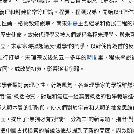
正蒙》、《經學理窟》等，融合自己對於《周易》、《
、義理和封建倫常等理論。程顥、程頤兄弟，開始以“理”
人性論、格物致知說等。南宋
朱熹
主要繼承和發展二程的
歷史使命。故宋代理學又被人們或稱為程朱理學。與朱熹
立。宋寧宗時掀起過反“道學”的鬥爭，以韓侂胄為首的
進行打擊。宋理宗以後約五十多年的
時間
里，程朱學說
會同”，或改變初衷，影響逐漸削弱。
①學者探討義理心性，蔚為風氣，各派理學家的學說雖然
，用“氣”概括物質，對理和氣這一組高度概括的哲學範疇
至人類本質的新階段，使人們對於宇宙和人類的抽象思維
，提出了“無獨必有對”或“一分為二”的新命題，指出“對
，把中國古代樸素的辯證法思想提到了新的高度。周敦