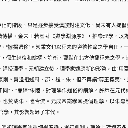
轉化的階段，只是逐步接受漢族封建文化，尚未有人提倡
續傳播。金末王若虛著《道學淵源序》，推崇理學，以為
”、“揄揚過侈”。趙秉文也以程朱的道德性命之學自任，
，儒生趙復和姚樞、許衡、竇默在北方傳播程朱之學。
，講授理學。元朝建立後，理學家適應新的形勢，由“用夏
原則。吳澄祖述周、邵、程、朱，但不再講“尊王攘夷”
“和同”、“兼綜”朱陸，對理學作通俗的講解。許謙在元
，也贊成朱、陸合流。元成宗鐵穆耳提倡理學，以朱熹
為官學，其影響超過了宋代。
。明初理學家注重博學廣識、考訂典制，理論上建樹不多