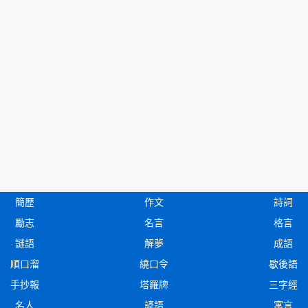
簡歷
作文
詩詞
勵志
名言
格言
謎語
解夢
成語
順口溜
繞口令
歇後語
手抄報
塔羅牌
三字經
名人
諺語
寓言