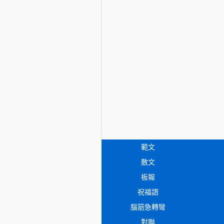
範文
散文
板報
祝福語
腦筋急轉彎
對聯