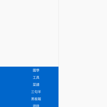
國學
工具
菜譜
三句半
黑板報
語錄