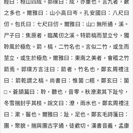
經曰：桓山四成。郭璞曰：成，亦重也。言九者，數
之多也。爾雅曰：山小高曰岑。孔安國曰：八尺曰
仞。包氏曰：七尺曰仞。爾雅曰：山□ 無所通，溪。
尸子曰：焦原者，臨萬仞之溪。特箭槁而莖立兮，獨
聆風於極危。箭，槁，二竹名也。言似二竹，或生而
莖立，或生於極危。爾雅曰：東南之美者，會稽之竹
箭焉。郭璞方言注曰：箭者，竹名也。鄭玄周禮注
曰：箭乾謂之槁。尚書曰：惟箘 □楛。鄭玄曰：箘
□。蒼頡篇曰：聆，聽也，音零。秋潦漱其下趾兮，
冬雪揣封乎其枝。說文曰：潦，雨水也。鄭玄周禮注
曰：漱，齧也。爾雅曰：趾，足也。鄭玄毛詩箋曰：
團，聚貌。揣與團古字通，徒歡切。漢書音義，孟康