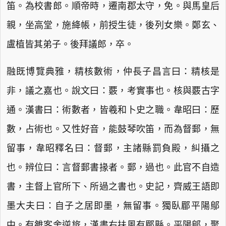
笛。為校書郎。順帝時，遷南郡太守，免。與馬皇后
親，坐高堂，施絳帳，前授生徒，後列女樂。鄭玄、
盧植皆其弟子。後拜議郎，卒。
融既博覽典雅，精核數術，仲長子昌言曰：精核是
非，議之嘉也。說文曰：覈，考實事也。核與覈古字
通。漢書曰：術數者，皆羲和卜史之職。韋昭曰：歷
數，占術也。又性好音，能鼓琴吹笛，而為督郵，無
留事，韋昭釋名曰：督郵，主諸縣罰負殿，糾攝之
也。辨位曰：言督郵書掾者。郵，過也。此官不自造
書，主督上官所下、所過之書也。史記，齊威王語即
墨大夫曰：自子之居即墨，無留事。獨臥郿平陽鄔
中。有雒客舍逆旅，漢書右扶風有郿縣。平陽鄔，聚