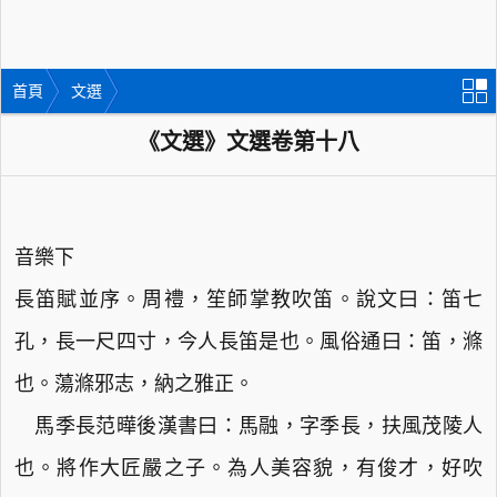
首頁
文選
《文選》文選卷第十八
音樂下
長笛賦並序。周禮，笙師掌教吹笛。說文曰：笛七
孔，長一尺四寸，今人長笛是也。風俗通曰：笛，滌
也。蕩滌邪志，納之雅正。
馬季長范曄後漢書曰：馬融，字季長，扶風茂陵人
也。將作大匠嚴之子。為人美容貌，有俊才，好吹