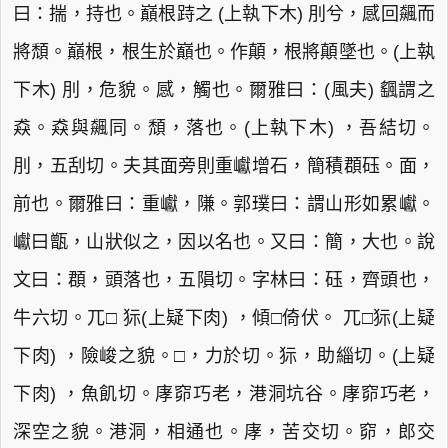
曰：揣，持也。巔根跱之 (上執下木) 刖兮，感回飆而
將頹。巔根，根生於巔也。作顛，根將顛墜也。(上執
下木) 刖，危貌。感，觸也。爾雅曰：(風夫) 颻謂之
猋。猋與飆同。頹，落也。(上執下木) ，吾結切。
刖，五刮切。夫其面旁則重巘增石，簡積頵砡。面，
前也。爾雅曰：重巘，隒。郭璞曰：謂山形如累巘。
巘曰甑，山狀似之，因以名也。又曰：簡，大也。說
文曰：頵，頭落也，五隕切。字林曰：砡，齊頭也，
牛六切。兀□ 狋(上疑下肉) ，傾□倚伏。 兀□狋(上疑
下肉) ，險峻之貌。□，力於切。狋，助緇切。(上疑
下肉) ，魚飢切。庨窌巧老，港洞坑谷。庨窌巧老，
深空之貌。港洞，相通也。庨，苦交切。窌，郎交