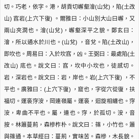
切。巧老，依字。港，胡貢切嶰壑澮(山兌)，陷(土改
山) 窞岩(上穴下復) 。爾雅曰：小山別大山曰嶰，又
兩山夾澗也。澮(山兌)，嶰壑深平之貌。鄭玄曰：
澮，所以通水於川也。(山兌) ，音兌。陷(土改山)，
即坎也。周易曰：入於坎窞，凶。王弼曰：最處陷(土
改山) 底也。說文曰：窞，坎中小坎也，徒感切。
岩，深岩也。說文曰：岩，岸也。岩(上穴下復) ，不
平也。廣雅曰：(上穴下復) ，窟也，字從穴從復，扶
福切。運裛窏洝，岡連嶺屬。運裛，迴旋相纏也。窏
洝，卑曲不平也。屬，連也。窏，於孤切。洝，音
按。林簫蔓荊，森槮柞朴。說文曰：篠，小竹也。簫
與篠通。本草經曰：蔓荊，實味苦。森槮，木長貌。