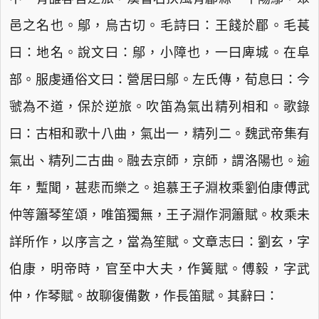
邑之名也。鄔，烏古切。毛詩曰：王餞於郿。毛萇
曰：地名。說文曰：鄔，小障也，一曰庳城。在阜
部。服虔通俗文曰：營居曰鄔。左氏傳，荀息曰：今
虢為不道，保於逆旅。吹笛為氣出精列相和。歌錄
曰：古相和歌十八曲，氣出一，精列二。魏武帝集有
氣出、精列二古曲。融去京師，京師，謂洛陽也。逾
年，蹔聞，甚悲而樂之。追慕王子淵枚乘劉伯康傅武
仲等簫琴笙頌，唯笛獨無，王子淵作洞簫賦。枚乘未
詳所作，以序言之，當為笙賦。文章志曰：劉玄，字
伯康，明帝時，官至中大夫，作簧賦。傅毅，字武
仲，作琴賦。故聊復備數，作長笛賦。其辭曰：