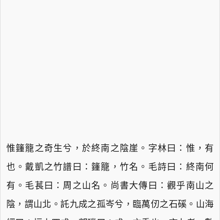
惟籦籠之奇生兮，於終南之陰崖。字林曰：惟，有
也。戴凱之竹譜曰：籦籠，竹名。毛詩曰：終南何
有。毛萇曰：周之山名。尚書大傳曰：觀乎南山之
陰，謂山北。託九成之孤岑兮，臨萬仞之石磎。山海