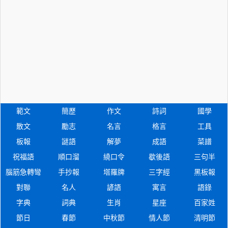
範文
簡歷
作文
詩詞
國學
散文
勵志
名言
格言
工具
板報
謎語
解夢
成語
菜譜
祝福語
順口溜
繞口令
歇後語
三句半
腦筋急轉彎
手抄報
塔羅牌
三字經
黑板報
對聯
名人
諺語
寓言
語錄
字典
詞典
生肖
星座
百家姓
節日
春節
中秋節
情人節
清明節