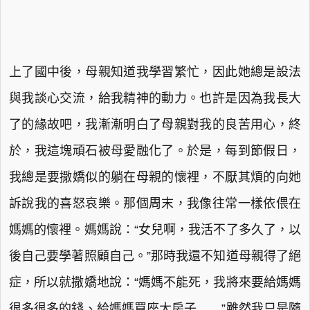
上了國中後，母親知道我學習繁忙，因此她總是設法
與我談心交流，給我精神的動力。也許是因為我長大
了的緣故吧，我漸漸明白了母親對我的良苦用心，終
於，我這塊頑石被母愛融化了。於是，每到節假日，
我總是要撒嬌似的躺在母親的懷裡，不厭其煩的向她
訴說我的喜怒哀樂。那個周末，我像往常一樣依偎在
媽媽的懷裡。媽媽說：“女兒啊，我活不了多久了，以
後自己要學著照顧自己。”那時我還不知道母親得了絕
症，所以就撒嬌地說：“媽媽不能死，我將來要給媽媽
很多很多的錢、給媽媽買座大房子……”雖然我只是隨