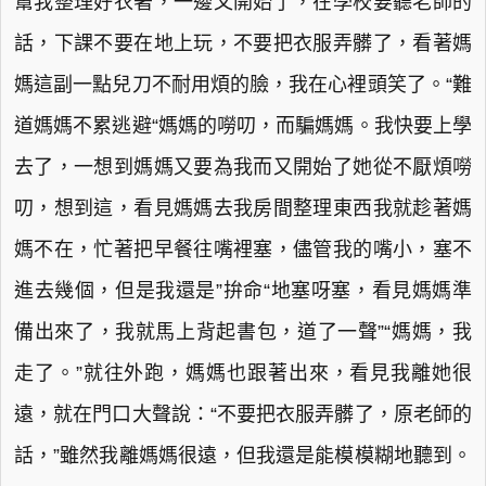
幫我整理好衣著，一邊又開始了，在學校要聽老師的
話，下課不要在地上玩，不要把衣服弄髒了，看著媽
媽這副一點兒刀不耐用煩的臉，我在心裡頭笑了。“難
道媽媽不累逃避“媽媽的嘮叨，而騙媽媽。我快要上學
去了，一想到媽媽又要為我而又開始了她從不厭煩嘮
叨，想到這，看見媽媽去我房間整理東西我就趁著媽
媽不在，忙著把早餐往嘴裡塞，儘管我的嘴小，塞不
進去幾個，但是我還是”拚命“地塞呀塞，看見媽媽準
備出來了，我就馬上背起書包，道了一聲”“媽媽，我
走了。”就往外跑，媽媽也跟著出來，看見我離她很
遠，就在門口大聲說：“不要把衣服弄髒了，原老師的
話，”雖然我離媽媽很遠，但我還是能模模糊地聽到。