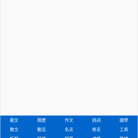
範文
簡歷
作文
詩詞
國學
散文
勵志
名言
格言
工具