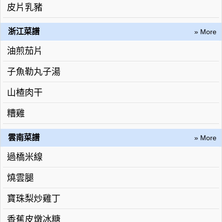
皮片乳豬
浙江菜譜
» More
油煎茄片
子魚勒丸子湯
山楂肉干
糟雞
雲南菜譜
» More
過橋米線
燒雲腿
寶珠梨炒雞丁
香蕉皮燉冰糖