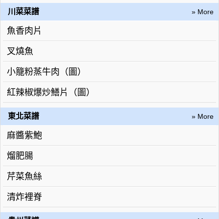
川菜菜譜
» More
魚香肉片
叉燒魚
小籠粉蒸牛肉（圖）
紅辣椒爆炒鱔片（圖）
東北菜譜
» More
麻醬紫鮑
熘肥腸
芹菜魚絲
清炸裡脊