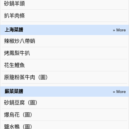
砂鍋羊頭
扒羊肉條
上海菜譜
» More
辣椒炒八帶蛸
烤鳳梨牛扒
花生鯉魚
原籠粉蒸牛肉（圖）
蘇菜菜譜
» More
砂鍋豆腐（圖）
爆烏花（圖）
鹽水鴨（圖）