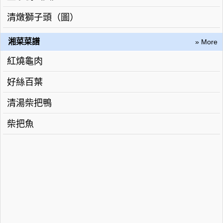
清燉獅子頭（圖）
湘菜菜譜
» More
紅燒龜肉
好絲百葉
清湯柴把鴨
柴把魚