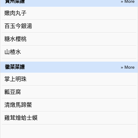
貴州菜譜
» More
嫩肉丸子
百玉今銀湯
糖水櫻桃
山楂水
徽菜菜譜
» More
掌上明珠
瓤豆腐
清燉馬蹄鱉
雞茸燴蛤士蟆