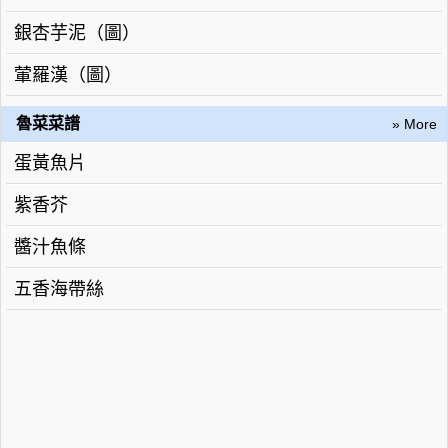
銀杏芋泥（圖）
葷羅漢（圖）
魯菜菜譜
» More
蛋黃魚片
紫香芥
醬汁魚條
五香海帶絲