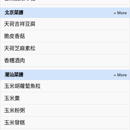
北京菜譜
» More
天荷吉祥豆腐
脆皮香菇
天荷芝麻素松
香糟酒肉
潮汕菜譜
» More
玉米胡蘿蔔魚粒
玉米羹
玉米粉粥
玉米發糕