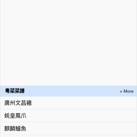
粵菜菜譜
» More
廣州文昌雞
蚝皇鳳爪
麒麟鱸魚