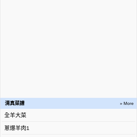
清真菜譜
» More
全羊大菜
蔥爆羊肉1